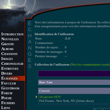
É
Voici des informations à propos de l'utilisateur. Sa collec
d'un enregistrement pour voir des informations détaillées 
C
I
Identification de l'utilisateur
H
NTRODUCTION
N
Nom :
JLH
OUVELLES
A
Commentaire :
G
ROUPE
N
Nombre de sujets :
0
A
LBUMS
Nombre de messages :
0
G
C
HANSONS
Premier message :
--
I
E
MAGES
C
HRONOLOGIE
Collection de l'utilisateur
(
Voir les commentaires courts
S
E
NTREVUES
D
IVERS
É
CHANGES
F
Date / Lieu
AN CLUB
G
UESTBOOK
Concert
F
ORUM
18 janvier 1970
P
OESIE
Felt Forum - New York, NY (2ième show)
F
ICHIERS
L
IENS