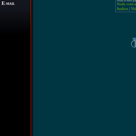
Vous n'êtes pa
E
-MAIL
Perdu votre m
Audios
|
Vi