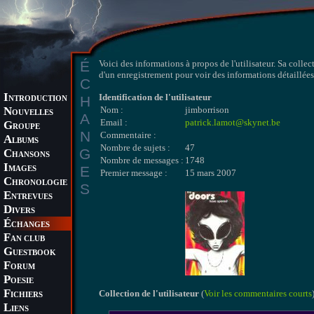
É
Voici des informations à propos de l'utilisateur. Sa collec
d'un enregistrement pour voir des informations détaillées 
C
I
Identification de l'utilisateur
H
NTRODUCTION
N
Nom :
jimborrison
OUVELLES
A
Email :
patrick.lamot@skynet.be
G
ROUPE
N
Commentaire :
A
LBUMS
Nombre de sujets :
47
G
C
HANSONS
Nombre de messages :
1748
I
E
MAGES
Premier message :
15 mars 2007
C
HRONOLOGIE
S
E
NTREVUES
D
IVERS
É
CHANGES
F
AN CLUB
G
UESTBOOK
F
ORUM
P
OESIE
F
Collection de l'utilisateur
(
Voir les commentaires courts
ICHIERS
L
IENS