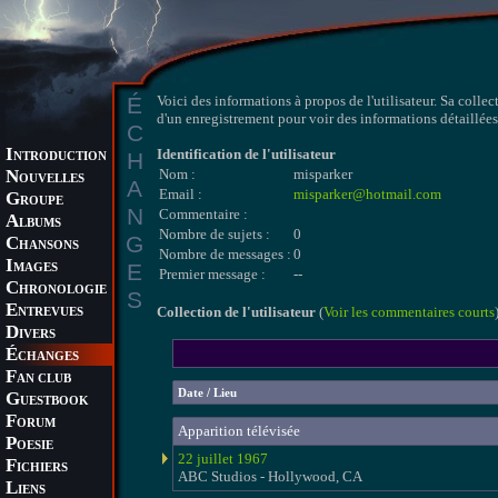
É
Voici des informations à propos de l'utilisateur. Sa collec
d'un enregistrement pour voir des informations détaillées 
C
I
Identification de l'utilisateur
H
NTRODUCTION
N
Nom :
misparker
OUVELLES
A
Email :
misparker@hotmail.com
G
ROUPE
N
Commentaire :
A
LBUMS
Nombre de sujets :
0
G
C
HANSONS
Nombre de messages :
0
I
E
MAGES
Premier message :
--
C
HRONOLOGIE
S
E
Collection de l'utilisateur
(
Voir les commentaires courts
NTREVUES
D
IVERS
É
CHANGES
F
AN CLUB
Date / Lieu
G
UESTBOOK
F
ORUM
Apparition télévisée
P
OESIE
22 juillet 1967
F
ICHIERS
ABC Studios - Hollywood, CA
L
IENS