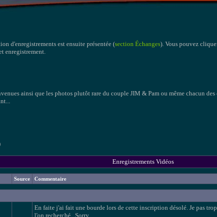
tion d'enregistrements est ensuite présentée (
section Échanges
). Vous pouvez cliquer
cet enregistrement.
envenues ainsi que les photos plutôt rare du couple JIM & Pam ou même chacun des 
nt...
)
Enregistrements Vidéos
Source
Commentaire
En faite j'ai fait une bourde lors de cette inscription désolé. Je pas trop
l'on recherché...Sorry