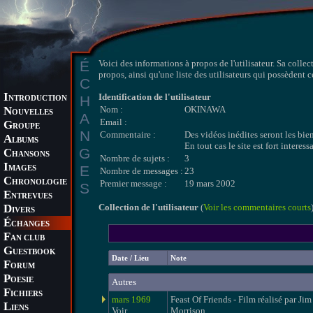
É
Voici des informations à propos de l'utilisateur. Sa collec
propos, ainsi qu'une liste des utilisateurs qui possèdent 
C
I
Identification de l'utilisateur
H
NTRODUCTION
N
Nom :
OKINAWA
OUVELLES
A
Email :
G
ROUPE
N
Commentaire :
Des vidéos inédites seront les bi
A
LBUMS
En tout cas le site est fort interessa
G
C
HANSONS
Nombre de sujets :
3
I
E
MAGES
Nombre de messages :
23
C
HRONOLOGIE
Premier message :
19 mars 2002
S
E
NTREVUES
D
Collection de l'utilisateur
(
Voir les commentaires courts
IVERS
É
CHANGES
F
AN CLUB
G
UESTBOOK
Date / Lieu
Note
F
ORUM
P
OESIE
Autres
F
ICHIERS
mars 1969
Feast Of Friends - Film réalisé par Jim
L
IENS
Voir
Morrison