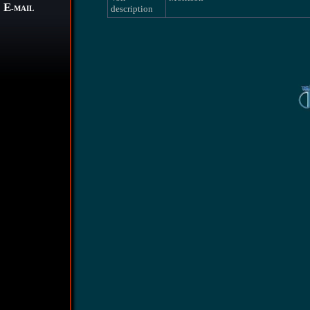
E
description
-MAIL