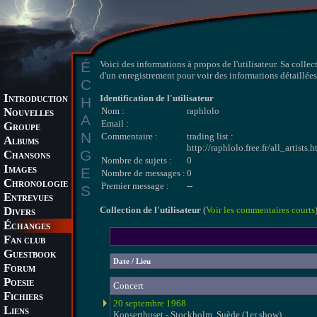
É
Voici des informations à propos de l'utilisateur. Sa collec
d'un enregistrement pour voir des informations détaillées 
C
I
Identification de l'utilisateur
H
NTRODUCTION
N
Nom :
raphlolo
OUVELLES
A
Email :
G
ROUPE
N
Commentaire :
trading list :
A
LBUMS
http://raphlolo.free.fr/all_artists.
G
C
HANSONS
Nombre de sujets :
0
I
E
MAGES
Nombre de messages :
0
C
HRONOLOGIE
Premier message :
--
S
E
NTREVUES
D
Collection de l'utilisateur
(
Voir les commentaires courts
IVERS
É
CHANGES
F
AN CLUB
G
UESTBOOK
Date / Lieu
F
ORUM
P
OESIE
Concert
F
ICHIERS
20 septembre 1968
L
IENS
Konserthuset - Stockholm, Suède (1er show)