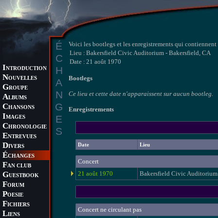
É
Voici les bootlegs et les enregistrements qui contiennen
Lieu :
Bakersfield Civic Auditorium - Bakersfield, CA
C
Date :
21 août 1970
I
H
NTRODUCTION
N
Bootlegs
OUVELLES
A
G
ROUPE
N
Ce lieu et cette date n'apparaissent sur aucun bootleg.
A
LBUMS
G
C
HANSONS
Enregistrements
I
E
MAGES
C
HRONOLOGIE
S
E
NTREVUES
D
Date
Lieu
IVERS
É
CHANGES
Concert
F
AN CLUB
G
21 août 1970
Bakersfield Civic Auditorium
UESTBOOK
F
ORUM
P
OESIE
F
ICHIERS
Concert ne circulant pas
L
IENS