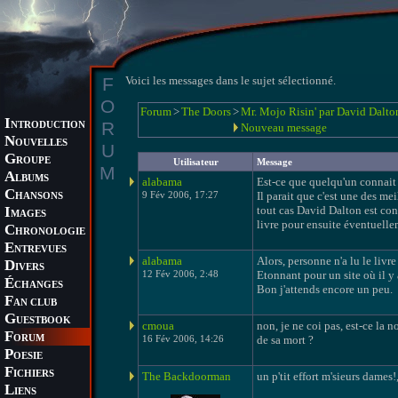
F
Voici les messages dans le sujet sélectionné.
O
Forum
>
The Doors
>
Mr. Mojo Risin' par David Dalto
I
R
NTRODUCTION
Nouveau message
N
OUVELLES
U
G
ROUPE
Utilisateur
Message
M
A
LBUMS
alabama
Est-ce que quelqu'un connait 
C
9 Fév 2006, 17:27
Il parait que c'est une des mei
HANSONS
I
tout cas David Dalton est con
MAGES
livre pour ensuite éventuelle
C
HRONOLOGIE
E
NTREVUES
alabama
Alors, personne n'a lu le livr
D
IVERS
12 Fév 2006, 2:48
Etonnant pour un site où il y 
É
CHANGES
Bon j'attends encore un peu.
F
AN CLUB
G
UESTBOOK
cmoua
non, je ne coi pas, est-ce la n
F
ORUM
16 Fév 2006, 14:26
de sa mort ?
P
OESIE
F
ICHIERS
The Backdoorman
un p'tit effort m'sieurs dames!
L
IENS