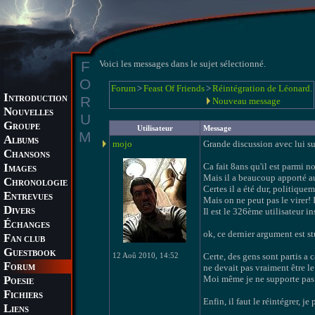
F
Voici les messages dans le sujet sélectionné.
O
Forum
>
Feast Of Friends
>
Réintégration de Léonard.
I
R
NTRODUCTION
Nouveau message
N
OUVELLES
U
G
ROUPE
Utilisateur
Message
M
A
LBUMS
mojo
Grande discussion avec lui s
C
HANSONS
I
Ca fait 8ans qu'il est parmi n
MAGES
Mais il a beaucoup apporté au 
C
HRONOLOGIE
Certes il a été dur, politiquem
E
NTREVUES
Mais on ne peut pas le virer! 
D
Il est le 326ème utilisateur ins
IVERS
É
CHANGES
ok, ce dernier argument est s
F
AN CLUB
G
UESTBOOK
12 Aoû 2010, 14:52
Certe, des gens sont partis a c
F
ne devait pas vraiment être le
ORUM
P
Moi même je ne supporte pas le
OESIE
F
ICHIERS
Enfin, il faut le réintégrer, je
L
IENS