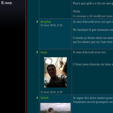
E
Parce que grâce a lui on sait 
-MAIL
Voila.
Ce message a été modifé par mojo
deepfan
Je suis d'accord avec toi que
13 Aoû 2010, 0:35
Ne faudrait-il pas instaurer u
Comme je disais dans un autre
sur les autres qui ne t'ont rien 
mojo
Je suis d'accord avec toi.
C'était juste histoire de faire
13 Aoû 2010, 0:39
Sebzh
Je signe des deux mains pour q
J'aimerais savoir pourquoi on 