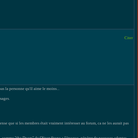
Citer
pas la personne qu'il aime le moins...
sages.
pense que si les membres était vraiment intéresser au forum, ca ne les aurait pas
ent, comme "the Doors" de Oliver Stone a l'époque, générer de nouveau adeptes.