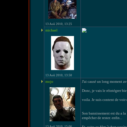
13 Aoû 2010, 13:25
michael
13 Aoû 2010, 13:50
mojo
J'ai causé un long moment avec
Donc, je vais le réintégrer b
voila. Je suis content de voir
Son bannissement est du a la g
empêcher de rester. enfin...
13 Aoû 2010, 15:06
Et, suite au film "when you'r