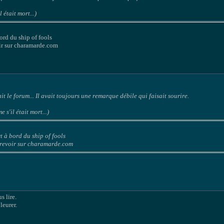
 était mort...)
bord du ship of fools
oir sur charamarde.com
it le forum... Il avait toujours une remarque débile qui faisait sourire.
 s'il était mort...)
rt à bord du ship of fools
e revoir sur charamarde.com
s lire.
leurer.