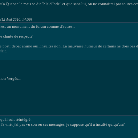
qu'a Quebec le mais se dit "blé d'Inde" et que sans lui, on ne connaitrai pas toutes c
 (12 Aoû 2010, 14:56)
 c'est un monument du forum comme d'autres...
ne charte de respect?
 post: débat animé oui, insultes non. La mauvaise humeur de certains ne dois pas déb
fait.
 mon Vergès...
u'il soit réintégré.
l'a viré, j'ai pas vu son ou ses messages, je suppose qu'il a insulté qulqu'un?