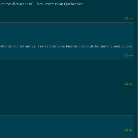
es merveilleuses insul... heu, expression Quebecoise.
Citer
order sur les autres. T'es de mauvaise humeur? défoule toi sur ton oreiller, pas
Citer
Citer
Citer