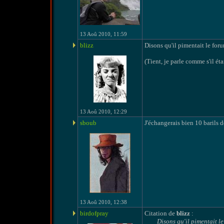
13 Aoû 2010, 11:59
blizz
Disons qu'il pimentait le foru
(Tient, je parle comme s'il étai
13 Aoû 2010, 12:29
sboub
J'échangerais bien 10 barils d
13 Aoû 2010, 12:38
birdofpray
Citation de
blizz
:
Disons qu'il pimentait le