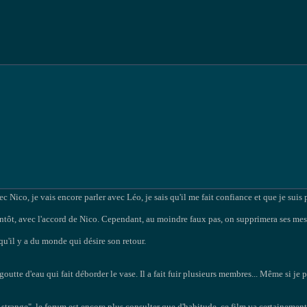
 Nico, je vais encore parler avec Léo, je sais qu'il me fait confiance et que je suis 
ientôt, avec l'accord de Nico. Cependant, au moindre faux pas, on supprimera ses mes
 qu'il y a du monde qui désire son retour.
outte d'eau qui fait déborder le vase. Il a fait fuir plusieurs membres... Même si je 
e strange", le forum est encore plus consulter que d'habitude, ce film va certainem