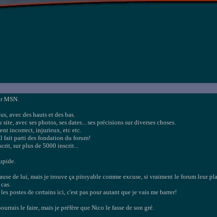
ur MSN.
ous, avec des hauts et des bas.
site, avec ses photos, ses dates... ses précisions sur diverses choses.
ent incorrect, injurieux, etc etc.
Il fait parti des fondation du forum!
crit, sur plus de 5000 inscrit...
tupide.
ause de lui, mais je trouve ça pitoyable comme excuse, si vraiment le forum leur plaisai
 cas.
s postes de certains ici, c'est pas pour autant que je vais me barrer!
 pourrais le faire, mais je préfère que Nico le fasse de son gré.