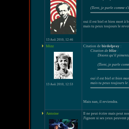
(Tient, je parle comme s'il
oui il est biel et bien mort à 
mais tu peux toujours le rev
13 Aoû 2010, 12:46
blizz
Citation de
birdofpray
:
Citation de
blizz
:
Disons qu'il pimenta
(Tient, je parle comme
oui il est biel et bien mo
mais tu peux toujours l
13 Aoû 2010, 12:53
Mais nan, il reviendra.
Antoine
Il ne peut écrire mais peut nou
J'ignore si ses yeux peuvent p