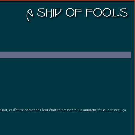
t, et d'autre personnes leur était intéressante, ils auraient réussi a rester... ça