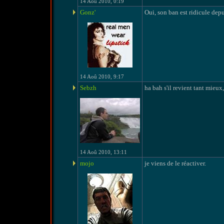
14 Aoû 2010, 0:19
Gonz'
Oui, son ban est ridicule depu
14 Aoû 2010, 9:17
Sebzh
ha bah s'il revient tant mieux,
14 Aoû 2010, 13:11
mojo
je viens de le réactiver.