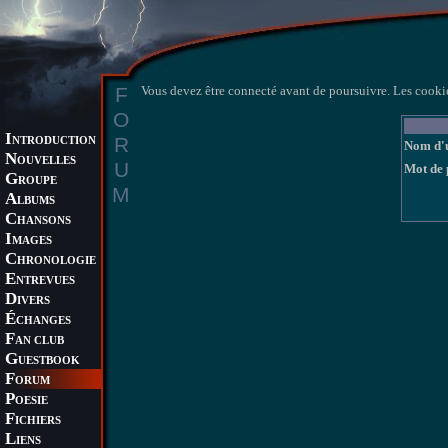
F
Vous devez être connecté avant de poursuivre. Les cookie
O
I
R
NTRODUCTION
Nom d'u
N
OUVELLES
U
Mot de 
G
ROUPE
M
A
LBUMS
C
HANSONS
I
MAGES
C
HRONOLOGIE
E
NTREVUES
D
IVERS
É
CHANGES
F
AN CLUB
G
UESTBOOK
F
ORUM
P
OESIE
F
ICHIERS
L
IENS