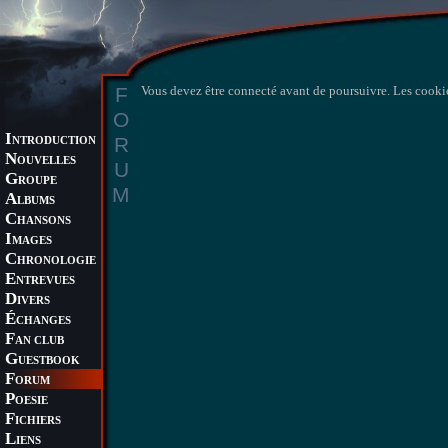
F
Vous devez être connecté avant de poursuivre. Les cookie
O
I
R
NTRODUCTION
N
OUVELLES
U
G
ROUPE
M
A
LBUMS
C
HANSONS
I
MAGES
C
HRONOLOGIE
E
NTREVUES
D
IVERS
É
CHANGES
F
AN CLUB
G
UESTBOOK
F
ORUM
P
OESIE
F
ICHIERS
L
IENS