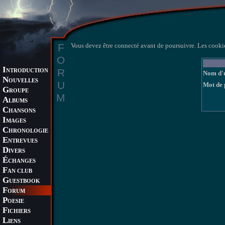
F
Vous devez être connecté avant de poursuivre. Les cookie
O
I
R
NTRODUCTION
Nom d'u
N
OUVELLES
U
Mot de 
G
ROUPE
M
A
LBUMS
C
HANSONS
I
MAGES
C
HRONOLOGIE
E
NTREVUES
D
IVERS
É
CHANGES
F
AN CLUB
G
UESTBOOK
F
ORUM
P
OESIE
F
ICHIERS
L
IENS