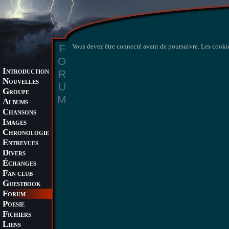
F
Vous devez être connecté avant de poursuivre. Les cookie
O
I
R
NTRODUCTION
N
OUVELLES
U
G
ROUPE
M
A
LBUMS
C
HANSONS
I
MAGES
C
HRONOLOGIE
E
NTREVUES
D
IVERS
É
CHANGES
F
AN CLUB
G
UESTBOOK
F
ORUM
P
OESIE
F
ICHIERS
L
IENS