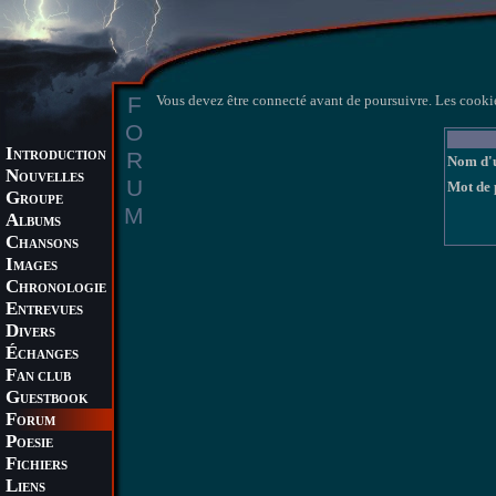
F
Vous devez être connecté avant de poursuivre. Les cookie
O
I
R
NTRODUCTION
Nom d'u
N
OUVELLES
U
Mot de 
G
ROUPE
M
A
LBUMS
C
HANSONS
I
MAGES
C
HRONOLOGIE
E
NTREVUES
D
IVERS
É
CHANGES
F
AN CLUB
G
UESTBOOK
F
ORUM
P
OESIE
F
ICHIERS
L
IENS