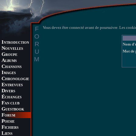
F
Vous devez être connecté avant de poursuivre. Les cookie
O
I
R
NTRODUCTION
Nom d'u
N
OUVELLES
U
Mot de 
G
ROUPE
M
A
LBUMS
C
HANSONS
I
MAGES
C
HRONOLOGIE
E
NTREVUES
D
IVERS
É
CHANGES
F
AN CLUB
G
UESTBOOK
F
ORUM
P
OESIE
F
ICHIERS
L
IENS