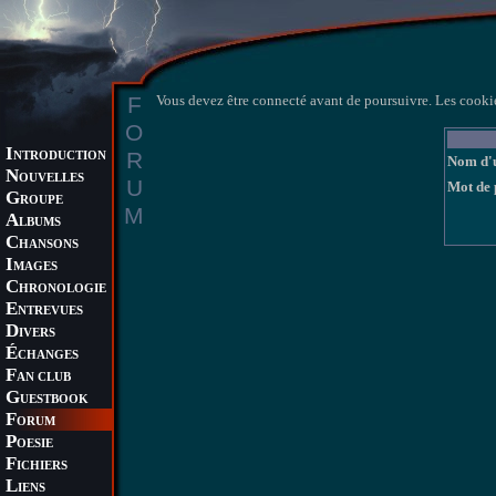
F
Vous devez être connecté avant de poursuivre. Les cookie
O
I
R
NTRODUCTION
Nom d'u
N
OUVELLES
U
Mot de 
G
ROUPE
M
A
LBUMS
C
HANSONS
I
MAGES
C
HRONOLOGIE
E
NTREVUES
D
IVERS
É
CHANGES
F
AN CLUB
G
UESTBOOK
F
ORUM
P
OESIE
F
ICHIERS
L
IENS