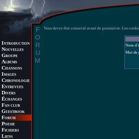
F
Vous devez être connecté avant de poursuivre. Les cookie
O
I
R
NTRODUCTION
Nom d'u
N
OUVELLES
U
Mot de 
G
ROUPE
M
A
LBUMS
C
HANSONS
I
MAGES
C
HRONOLOGIE
E
NTREVUES
D
IVERS
É
CHANGES
F
AN CLUB
G
UESTBOOK
F
ORUM
P
OESIE
F
ICHIERS
L
IENS