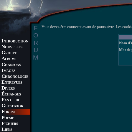
F
Vous devez être connecté avant de poursuivre. Les cookie
O
I
R
NTRODUCTION
Nom d'u
N
OUVELLES
U
Mot de 
G
ROUPE
M
A
LBUMS
C
HANSONS
I
MAGES
C
HRONOLOGIE
E
NTREVUES
D
IVERS
É
CHANGES
F
AN CLUB
G
UESTBOOK
F
ORUM
P
OESIE
F
ICHIERS
L
IENS