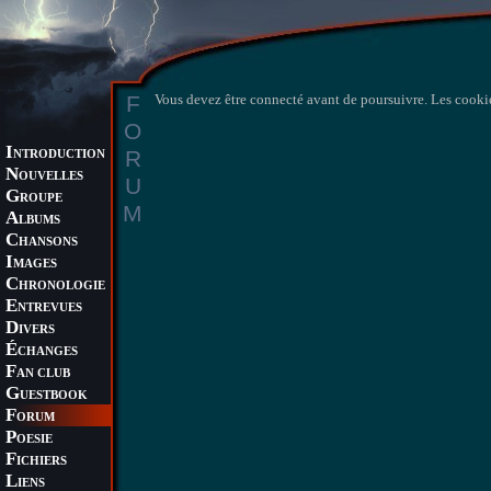
F
Vous devez être connecté avant de poursuivre. Les cookie
O
I
R
NTRODUCTION
N
OUVELLES
U
G
ROUPE
M
A
LBUMS
C
HANSONS
I
MAGES
C
HRONOLOGIE
E
NTREVUES
D
IVERS
É
CHANGES
F
AN CLUB
G
UESTBOOK
F
ORUM
P
OESIE
F
ICHIERS
L
IENS