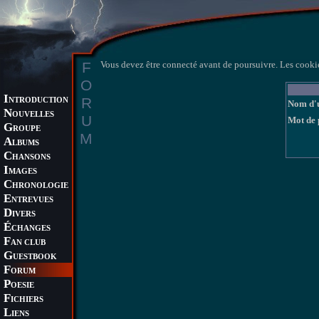
F
Vous devez être connecté avant de poursuivre. Les cookie
O
I
R
NTRODUCTION
Nom d'u
N
OUVELLES
U
Mot de 
G
ROUPE
M
A
LBUMS
C
HANSONS
I
MAGES
C
HRONOLOGIE
E
NTREVUES
D
IVERS
É
CHANGES
F
AN CLUB
G
UESTBOOK
F
ORUM
P
OESIE
F
ICHIERS
L
IENS