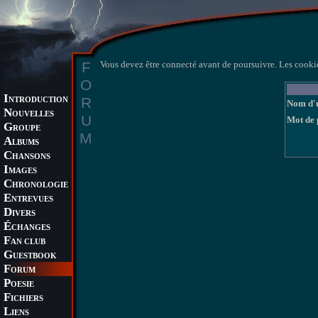
F
Vous devez être connecté avant de poursuivre. Les cookie
O
I
R
NTRODUCTION
Nom d'u
N
OUVELLES
U
Mot de 
G
ROUPE
M
A
LBUMS
C
HANSONS
I
MAGES
C
HRONOLOGIE
E
NTREVUES
D
IVERS
É
CHANGES
F
AN CLUB
G
UESTBOOK
F
ORUM
P
OESIE
F
ICHIERS
L
IENS