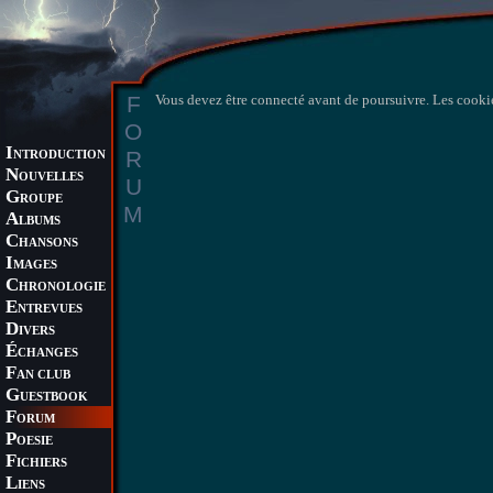
F
Vous devez être connecté avant de poursuivre. Les cookie
O
I
R
NTRODUCTION
N
OUVELLES
U
G
ROUPE
M
A
LBUMS
C
HANSONS
I
MAGES
C
HRONOLOGIE
E
NTREVUES
D
IVERS
É
CHANGES
F
AN CLUB
G
UESTBOOK
F
ORUM
P
OESIE
F
ICHIERS
L
IENS