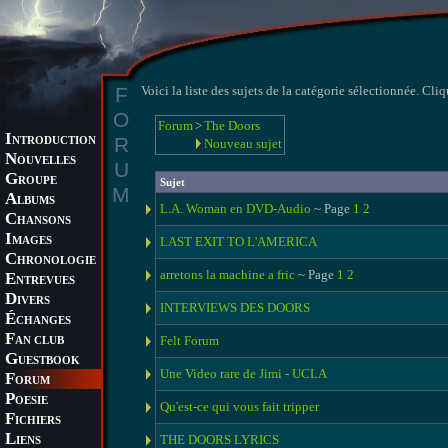
F
Voici la liste des sujets de la catégorie sélectionnée. Cliq
O
Forum
>
The Doors
I
R
NTRODUCTION
Nouveau sujet
N
OUVELLES
U
G
ROUPE
Sujet
M
A
LBUMS
L.A. Woman en DVD-Audio
~ Page
1
2
C
HANSONS
I
LAST EXIT TO L'AMERICA
MAGES
C
HRONOLOGIE
arretons la machine a fric
~ Page
1
2
E
NTREVUES
D
IVERS
INTERVIEWS DES DOORS
É
CHANGES
F
Felt Forum
AN CLUB
G
UESTBOOK
Une Video rare de Jimi - UCLA
F
ORUM
P
OESIE
Qu'est-ce qui vous fait tripper
F
ICHIERS
L
THE DOORS LYRICS
IENS