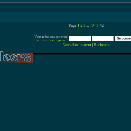
Page
1
2
3
...
40
41
42
Vous n'êtes pas connecté.
Perdu votre mot passe ?
Nouvel utilisateur
|
Recherche