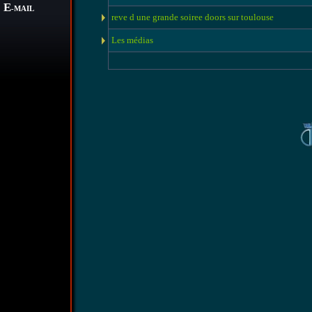
E
-MAIL
reve d une grande soiree doors sur toulouse
Les médias