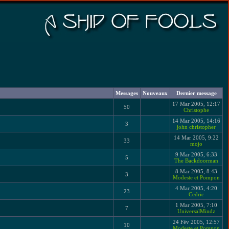
Messages
Nouveaux
Dernier message
17 Mar 2005, 12:17
50
Christophe
14 Mar 2005, 14:16
3
john christopher
14 Mar 2005, 9:22
33
mojo
9 Mar 2005, 6:33
5
The Backdoorman
8 Mar 2005, 8:43
3
Modeste et Pompon
4 Mar 2005, 4:20
23
Cedric
1 Mar 2005, 7:10
7
UniversalMindz
24 Fév 2005, 12:57
10
Modeste et Pompon