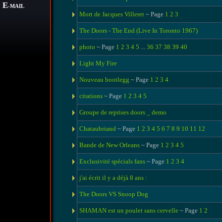
E
-MAIL
Mort de Jacques Villeret
~ Page
1
2
3
The Doors - The End (Live In Toronto 1967)
photo
~ Page
1
2
3
4
5
...
36
37
38
39
40
Light My Fire
Nouveau bootlegg
~ Page
1
2
3
4
citations
~ Page
1
2
3
4
5
Groupe de reprises doors _ demo
Chataubriand
~ Page
1
2
3
4
5
6
7
8
9
10
11
12
Bande de New Orleans
~ Page
1
2
3
4
5
Exclusivité spécials fans
~ Page
1
2
3
4
j'ai écrit il y a déjà 8 ans :
The Doors VS Snoop Dog
SHAMAN est un poulet sans cervelle
~ Page
1
2