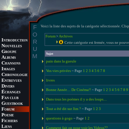
F
Voici la liste des sujets de la catégorie sélectionnée. Cliq
O
Forum
>
Archives
I
R
NTRODUCTION
Cette catégorie est fermée, vous ne pouve
N
OUVELLES
U
G
ROUPE
Sujet
M
A
LBUMS
pain dans la gueule
C
HANSONS
I
MAGES
Vos vies privées
~ Page
1
2
3
4
5
6
7
8
C
HRONOLOGIE
E
livres
NTREVUES
D
IVERS
Bonne Année.... De Cinéma!!
~ Page
1
2
3
4
5
6
7
8
9
É
CHANGES
F
AN CLUB
Dans tous les poèmes il y a des loups....
G
UESTBOOK
F
Tout a été dit sur Jim ?
~ Page
1
2
3
ORUM
P
OESIE
questions à gogo
~ Page
1
2
F
ICHIERS
L
IENS
Comment fait on pour voir les Videos??