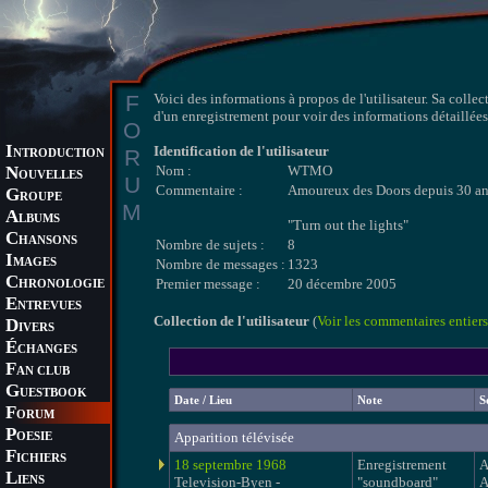
F
Voici des informations à propos de l'utilisateur. Sa collec
d'un enregistrement pour voir des informations détaillées 
O
I
Identification de l'utilisateur
R
NTRODUCTION
N
Nom :
WTMO
OUVELLES
U
Commentaire :
Amoureux des Doors depuis 30 ans,
G
ROUPE
M
A
LBUMS
"Turn out the lights"
C
HANSONS
Nombre de sujets :
8
I
MAGES
Nombre de messages :
1323
C
Premier message :
20 décembre 2005
HRONOLOGIE
E
NTREVUES
Collection de l'utilisateur
(
Voir les commentaires entiers
D
IVERS
É
CHANGES
F
AN CLUB
G
UESTBOOK
Date / Lieu
Note
S
F
ORUM
P
Apparition télévisée
OESIE
F
ICHIERS
18 septembre 1968
Enregistrement
A
L
IENS
Television-Byen -
"soundboard"
A