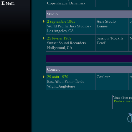
E
Copenhague, Danemark
-MAIL
Studio
2 septembre 1965
Aura Studio
b
World Pacific Jazz Studios -
Démos
Los Angeles, CA
25 février 1969
Session "Rock Is
M
Sunset Sound Recorders -
Dead"
Hollywood, CA
Concert
29 août 1970
Couleur
t
East Afton Farm - Île de
Wight, Angleterre
Vous n'êtes p
Perdu votre 