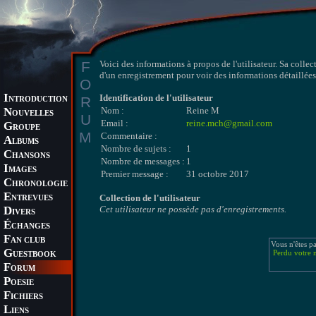
F
Voici des informations à propos de l'utilisateur. Sa collec
d'un enregistrement pour voir des informations détaillées 
O
I
Identification de l'utilisateur
R
NTRODUCTION
N
Nom :
Reine M
OUVELLES
U
Email :
reine.mch@gmail.com
G
ROUPE
M
Commentaire :
A
LBUMS
Nombre de sujets :
1
C
HANSONS
Nombre de messages :
1
I
MAGES
Premier message :
31 octobre 2017
C
HRONOLOGIE
E
Collection de l'utilisateur
NTREVUES
D
Cet utilisateur ne possède pas d'enregistrements.
IVERS
É
CHANGES
F
AN CLUB
Vous n'êtes p
G
Perdu votre 
UESTBOOK
F
ORUM
P
OESIE
F
ICHIERS
L
IENS