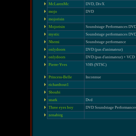
McLarenMc
DVD, DivX
mojo
DVD
mojorisin
Mojorisin
Soundstage Performances DV
mystic
Soundstage performances DV
Nhemi
Soundstage performance
onlydoors
DVD (pas d'animateur)
onlydoors
DVD (pas d'animateur) + VCD
Pierre-Yves
VHS (NTSC)
Princess-Belle
Inconnue
richardtout1
Sboubi
snark
Dvd
Three eyes boy
DVD Soundstage Performances
zenabirg