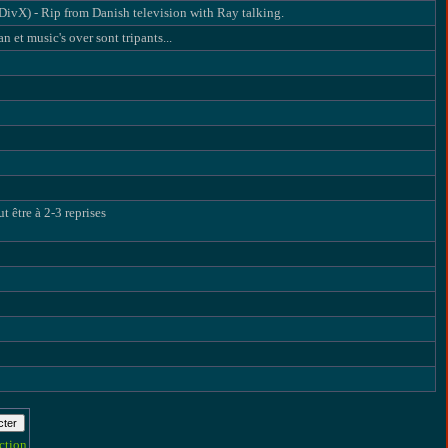
ivX) - Rip from Danish television with Ray talking.
 et music's over sont tripants...
t être à 2-3 reprises
ction