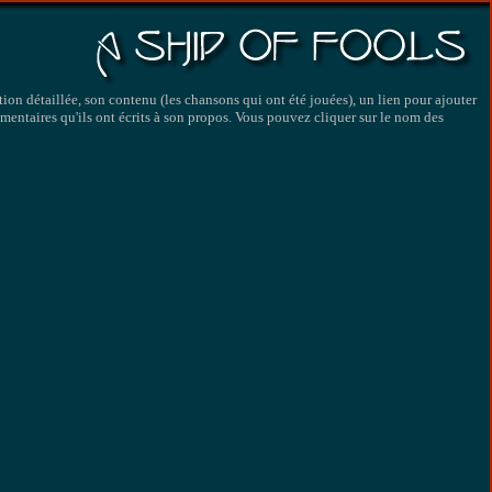
ption détaillée, son contenu (les chansons qui ont été jouées), un lien pour ajouter
ommentaires qu'ils ont écrits à son propos. Vous pouvez cliquer sur le nom des