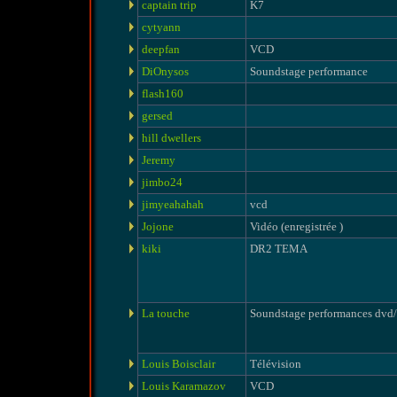
captain trip
K7
cytyann
deepfan
VCD
DiOnysos
Soundstage performance
flash160
gersed
hill dwellers
Jeremy
jimbo24
jimyeahahah
vcd
Jojone
Vidéo (enregistrée )
kiki
DR2 TEMA
La touche
Soundstage performances dvd/
Louis Boisclair
Télévision
Louis Karamazov
VCD