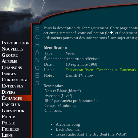
É
Voici la description de l'enregistrement. Cette page conti
cet enregistrement à votre collection (le
) et finalement
C
utilisateurs pour voir des informations à son sujet ainsi q
I
H
NTRODUCTION
Identification
N
OUVELLES
A
Type :
Vidéo
G
ROUPE
N
Événement :
Apparition télévisée
A
LBUMS
Date :
18 septembre 1968
G
C
HANSONS
Lieu :
Television-Byen - Copenhague, Danemark
I
E
MAGES
Note :
Danish TV Show
C
HRONOLOGIE
S
E
Description
NTREVUES
-Noir et Blanc (bleuté)
D
IVERS
-Avec son (Live!)
É
CHANGES
-filmé par caméra professionnelle
F
AN CLUB
-Temps: 31 minutes
G
-Chansons:
UESTBOOK
F
ORUM
P
OESIE
Alabama Song
F
Back Door man
ICHIERS
Texas Radio And The Big Beat (the WASP)
L
IENS