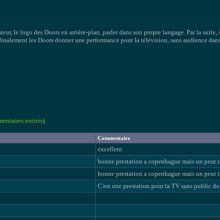
ur, le logo des Doors en arrière-plan, parler dans son propre langage. Par la suite, 
finalement les Doors donner une performance pour la télévision, sans audience dans le
mentaires entiers
)
Commentaire
excellent
bonne prestation a copenhague mais un peut 
bonne prestation a copenhague mais un peut 
C'est une prestation pour la TV sans public don