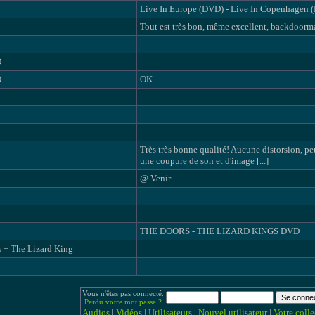
Live In Europe (DVD) - Live In Copenhagen (D
Tout est très bon, même excellent, backdoorman
D
D
OK
Très très bonne qualité! Aucune distorsion, peu
une coupure de son et d'image [...]
@ Venir.....
THE DOORS - THE LIZARD KINGS DVD
 + The Lizard King
Vous n'êtes pas connecté.
Perdu votre mot passe ?
Audios
|
Vidéos
|
Utilisateurs
|
Nouvel utilisateur
|
Votre colle