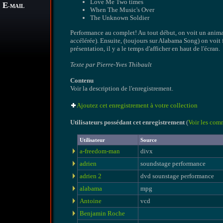
Love Me Two times
E
-MAIL
When The Music's Over
The Unknown Soldier
Performance au complet! Au tout début, on voit un animate
accélérée). Ensuite, (toujours sur Alabama Song) on voit 
présentation, il y a le temps d'afficher en haut de l'écran.
Texte par Pierre-Yves Thibault
Contenu
Voir la description de l'enregistrement.
Ajoutez cet enregistrement à votre collection
Utilisateurs possédant cet enregistrement
(
Voir les com
Utilisateur
Source
a-freedom-man
divx
adrien
soundstage performance
adrien 2
dvd sounstage performance
alabama
mpg
Antoine
vcd
Benjamin Roche