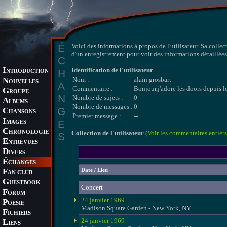
É
Voici des informations à propos de l'utilisateur. Sa collec
d'un enregistrement pour voir des informations détaillées 
C
I
Identification de l'utilisateur
H
NTRODUCTION
N
Nom :
alain grosbart
OUVELLES
A
Commentaire :
Bonjour,j'adore les doors depuis l
G
ROUPE
N
Nombre de sujets :
0
A
LBUMS
Nombre de messages :
0
G
C
HANSONS
Premier message :
--
I
E
MAGES
C
HRONOLOGIE
Collection de l'utilisateur
(
Voir les commentaires entiers
S
E
NTREVUES
D
IVERS
É
CHANGES
F
Date / Lieu
AN CLUB
G
UESTBOOK
Concert
F
ORUM
24 janvier 1969
P
OESIE
Madison Square Garden - New York, NY
F
ICHIERS
24 janvier 1969
L
IENS