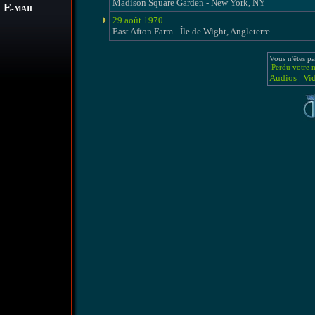
Madison Square Garden - New York, NY
E
-MAIL
29 août 1970
East Afton Farm - Île de Wight, Angleterre
Vous n'êtes pa
Perdu votre m
Audios
|
Vi