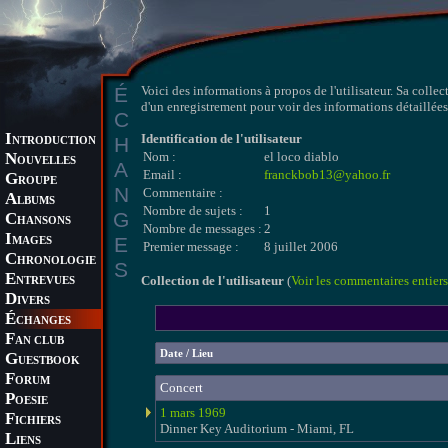
É
Voici des informations à propos de l'utilisateur. Sa collec
d'un enregistrement pour voir des informations détaillées 
C
I
Identification de l'utilisateur
H
NTRODUCTION
N
Nom :
el loco diablo
OUVELLES
A
Email :
franckbob13@yahoo.fr
G
ROUPE
N
Commentaire :
A
LBUMS
Nombre de sujets :
1
G
C
HANSONS
Nombre de messages :
2
I
E
MAGES
Premier message :
8 juillet 2006
C
HRONOLOGIE
S
E
Collection de l'utilisateur
(
Voir les commentaires entiers
NTREVUES
D
IVERS
É
CHANGES
F
AN CLUB
Date / Lieu
G
UESTBOOK
F
ORUM
Concert
P
OESIE
1 mars 1969
F
ICHIERS
Dinner Key Auditorium - Miami, FL
L
IENS