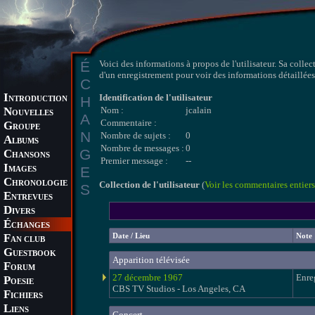
É
Voici des informations à propos de l'utilisateur. Sa collec
d'un enregistrement pour voir des informations détaillées 
C
I
Identification de l'utilisateur
H
NTRODUCTION
N
Nom :
jcalain
OUVELLES
A
Commentaire :
G
ROUPE
N
Nombre de sujets :
0
A
LBUMS
Nombre de messages :
0
G
C
HANSONS
Premier message :
--
I
E
MAGES
C
HRONOLOGIE
Collection de l'utilisateur
(
Voir les commentaires entiers
S
E
NTREVUES
D
IVERS
É
CHANGES
F
Date / Lieu
Note
AN CLUB
G
UESTBOOK
Apparition télévisée
F
ORUM
27 décembre 1967
Enre
P
OESIE
CBS TV Studios - Los Angeles, CA
F
ICHIERS
L
IENS
Concert