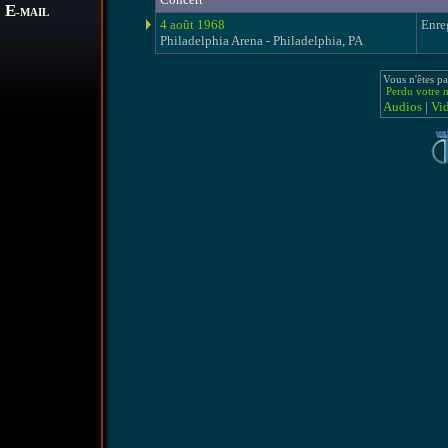
E
-MAIL
4 août 1968
Enre
Philadelphia Arena - Philadelphia, PA
Vous n'êtes pa
Perdu votre m
Audios
|
Vi