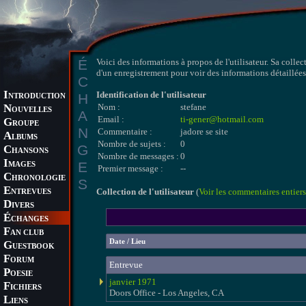
É
Voici des informations à propos de l'utilisateur. Sa collec
d'un enregistrement pour voir des informations détaillées 
C
I
Identification de l'utilisateur
H
NTRODUCTION
N
Nom :
stefane
OUVELLES
A
Email :
ti-gener@hotmail.com
G
ROUPE
N
Commentaire :
jadore se site
A
LBUMS
Nombre de sujets :
0
G
C
HANSONS
Nombre de messages :
0
I
E
MAGES
Premier message :
--
C
HRONOLOGIE
S
E
Collection de l'utilisateur
(
Voir les commentaires entiers
NTREVUES
D
IVERS
É
CHANGES
F
AN CLUB
Date / Lieu
G
UESTBOOK
F
ORUM
Entrevue
P
OESIE
janvier 1971
F
ICHIERS
Doors Office - Los Angeles, CA
L
IENS