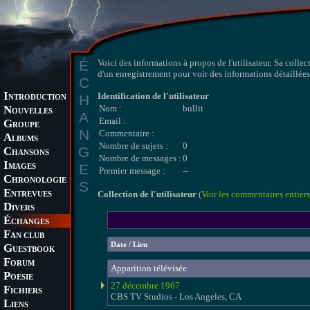
É
Voici des informations à propos de l'utilisateur. Sa collec
d'un enregistrement pour voir des informations détaillées 
C
I
Identification de l'utilisateur
H
NTRODUCTION
N
Nom :
bullit
OUVELLES
A
Email :
G
ROUPE
N
Commentaire :
A
LBUMS
Nombre de sujets :
0
G
C
HANSONS
Nombre de messages :
0
I
E
MAGES
Premier message :
--
C
HRONOLOGIE
S
E
Collection de l'utilisateur
(
Voir les commentaires entiers
NTREVUES
D
IVERS
É
CHANGES
F
AN CLUB
Date / Lieu
G
UESTBOOK
F
ORUM
Apparition télévisée
P
OESIE
27 décembre 1967
F
ICHIERS
CBS TV Studios - Los Angeles, CA
L
IENS