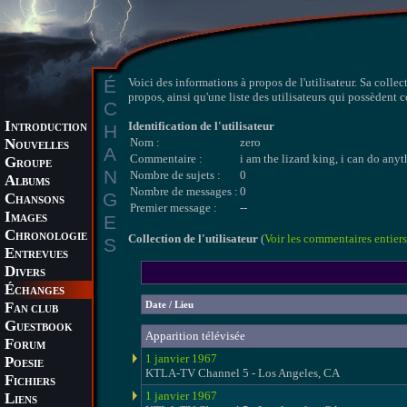
É
Voici des informations à propos de l'utilisateur. Sa collec
propos, ainsi qu'une liste des utilisateurs qui possèdent 
C
I
Identification de l'utilisateur
H
NTRODUCTION
N
Nom :
zero
OUVELLES
A
Commentaire :
i am the lizard king, i can do any
G
ROUPE
N
Nombre de sujets :
0
A
LBUMS
Nombre de messages :
0
G
C
HANSONS
Premier message :
--
I
E
MAGES
C
HRONOLOGIE
Collection de l'utilisateur
(
Voir les commentaires entiers
S
E
NTREVUES
D
IVERS
É
CHANGES
F
Date / Lieu
AN CLUB
G
UESTBOOK
Apparition télévisée
F
ORUM
1 janvier 1967
P
OESIE
KTLA-TV Channel 5 - Los Angeles, CA
F
ICHIERS
1 janvier 1967
L
IENS