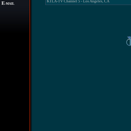
KTLA-TV Channel 5 - Los Angeles, CA
E
-MAIL