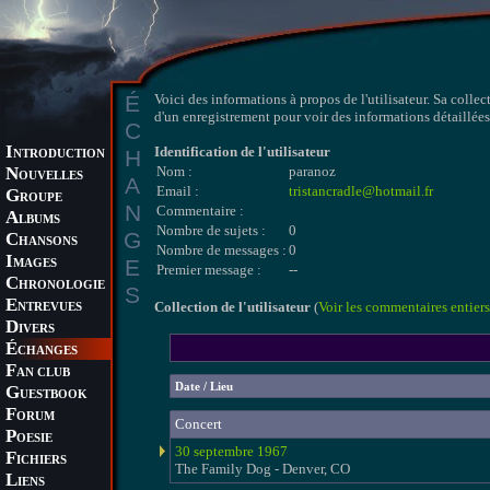
É
Voici des informations à propos de l'utilisateur. Sa collec
d'un enregistrement pour voir des informations détaillées 
C
I
Identification de l'utilisateur
H
NTRODUCTION
N
Nom :
paranoz
OUVELLES
A
Email :
tristancradle@hotmail.fr
G
ROUPE
N
Commentaire :
A
LBUMS
Nombre de sujets :
0
G
C
HANSONS
Nombre de messages :
0
I
E
MAGES
Premier message :
--
C
HRONOLOGIE
S
E
Collection de l'utilisateur
(
Voir les commentaires entiers
NTREVUES
D
IVERS
É
CHANGES
F
AN CLUB
Date / Lieu
G
UESTBOOK
F
ORUM
Concert
P
OESIE
30 septembre 1967
F
ICHIERS
The Family Dog - Denver, CO
L
IENS