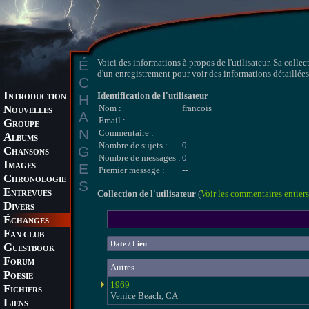
É
Voici des informations à propos de l'utilisateur. Sa collec
d'un enregistrement pour voir des informations détaillées 
C
I
Identification de l'utilisateur
H
NTRODUCTION
N
Nom :
francois
OUVELLES
A
Email :
G
ROUPE
N
Commentaire :
A
LBUMS
Nombre de sujets :
0
G
C
HANSONS
Nombre de messages :
0
I
E
MAGES
Premier message :
--
C
HRONOLOGIE
S
E
Collection de l'utilisateur
(
Voir les commentaires entiers
NTREVUES
D
IVERS
É
CHANGES
F
AN CLUB
Date / Lieu
G
UESTBOOK
F
ORUM
Autres
P
OESIE
1969
F
ICHIERS
Venice Beach, CA
L
IENS