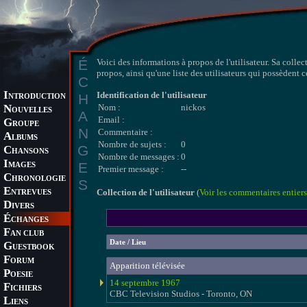
É
Voici des informations à propos de l'utilisateur. Sa collec
propos, ainsi qu'une liste des utilisateurs qui possèdent 
C
I
Identification de l'utilisateur
H
NTRODUCTION
N
Nom :
nickos
OUVELLES
A
Email :
G
ROUPE
N
Commentaire :
A
LBUMS
Nombre de sujets :
0
G
C
HANSONS
Nombre de messages :
0
I
E
MAGES
Premier message :
--
C
HRONOLOGIE
S
E
Collection de l'utilisateur
(
Voir les commentaires entiers
NTREVUES
D
IVERS
É
CHANGES
F
AN CLUB
Date / Lieu
G
UESTBOOK
F
ORUM
Apparition télévisée
P
OESIE
14 septembre 1967
F
ICHIERS
CBC Television Studios - Toronto, ON
L
IENS