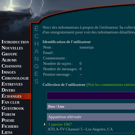
É
Voici des informations à propos de l'utilisateur. Sa collec
d'un enregistrement pour voir des informations détaillées 
C
I
Identification de l'utilisateur
H
NTRODUCTION
N
Nom :
nastatsja
OUVELLES
A
Email :
G
ROUPE
N
Commentaire :
A
LBUMS
Nombre de sujets :
0
G
C
HANSONS
Nombre de messages :
0
I
E
MAGES
Premier message :
--
C
HRONOLOGIE
S
E
Collection de l'utilisateur
(
Voir les commentaires entiers
NTREVUES
D
IVERS
É
CHANGES
F
AN CLUB
Date / Lieu
G
UESTBOOK
F
ORUM
Apparition télévisée
P
OESIE
1 janvier 1967
F
ICHIERS
KTLA-TV Channel 5 - Los Angeles, CA
L
IENS