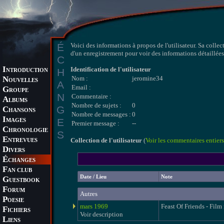
É
Voici des informations à propos de l'utilisateur. Sa collec
d'un enregistrement pour voir des informations détaillées 
C
I
Identification de l'utilisateur
H
NTRODUCTION
N
Nom :
jeromine34
OUVELLES
A
Email :
G
ROUPE
N
Commentaire :
A
LBUMS
Nombre de sujets :
0
G
C
HANSONS
Nombre de messages :
0
I
E
MAGES
Premier message :
--
C
HRONOLOGIE
S
E
Collection de l'utilisateur
(
Voir les commentaires entiers
NTREVUES
D
IVERS
É
CHANGES
F
AN CLUB
Date / Lieu
Note
G
UESTBOOK
F
ORUM
Autres
P
OESIE
mars 1969
Feast Of Friends - Film
F
ICHIERS
Voir description
L
IENS