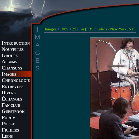
I
Images
>
1969
>
25 juin (PBS Studios - New York, NY)
M
I
A
NTRODUCTION
N
OUVELLES
G
G
ROUPE
E
A
LBUMS
S
C
HANSONS
I
MAGES
C
HRONOLOGIE
E
NTREVUES
D
IVERS
É
CHANGES
F
AN CLUB
G
UESTBOOK
F
ORUM
P
OESIE
F
ICHIERS
L
IENS