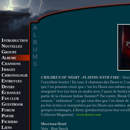
A
L
I
B
NTRODUCTION
N
OUVELLES
U
G
ROUPE
M
A
LBUMS
S
C
HANSONS
I
MAGES
C
HRONOLOGIE
CHILDREN OF NIGHT - PLAYING WITH FIRE
- Voic
E
NTREVUES
l’excellent boulot ! En tout, 6 chansons des Doors et 3 
D
que l’on pourrait croire que c’est les Doors eux-mêmes 
IVERS
enregistré live (ou bien en studio avec l’ajout de foule) e
É
CHANGES
partie de la chanson Indian Summer!! Par contre, Break O
F
AN CLUB
version “ ordinateur ”, ce qui veut dire que l’on dirait d
G
UESTBOOK
pu être écrites et interprétées par les Doors eux-mêmes,
F
groupes hommages, à Kerry (producteur) pour leur excell
ORUM
Collector Magazine) :
www.doors.com
P
OESIE
F
ICHIERS
Morrison Hotel
L
IENS
Voix : Ron Speck