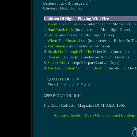
Batterie : Kirk Bjornsgaard
Claviers : Dick Thomas
Children Of Night - Playing With Fire
1.
Twentieth Century Fox
(interprétée par Morrison Hote
2.
Hard Rock Cafe
(interprétée par Moonlight Drive)
3.
Gloria
(interprétée par Moonlight Drive)
4.
When The Music's Over
(interprétée par Riders On Th
5.
The Shaman
(interprétée par Morrison)
6.
Break On Through (To The Other Side)
(interprétée pa
7.
Hyacinth House
(interprétée par Ancient Lunatics)
8.
Sunset Ride
(interprétée par Carnival Dogs)
9.
The End
/
Indian Summer
/
The End
(mentionné The En
QUALITÉ DU SON
Piste 1, 2, 3, 4, 5, 6, 7, 8, 9
APPRÉCIATION - 8/10
The Doors Collector Magazine DCM U.S.A. 1995
[
Albums officiels
|
Riders On The Storm
|
Bootlegs