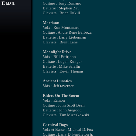
E
Guitare : Tony Romano
-MAIL
Batterie : Stephen Zav
Claviers : Brian Hukill
Morrison
Voix : Ron Montanaro
Guitare : Andre Rene Barboza
Batterie : Larry Lieberman
Claviers : Brent Lane
Moonlight Drive
Voix : Bill Petitjohn
Guitare : Logan Runger
Batterie : Mike Sarafin
Claviers : Devin Thomas
Ancient Lunatics
Voix : Jeff taverner
Riders On The Storm
Voix : Eamon
Guitare : John Scott Bean
Batterie : John Aregood
Claviers : Tim Mieczkowski
Carnival Dogs
Voix et Basse : Micheal D. Fox
Guitare : Larry D. Pendleton jr.