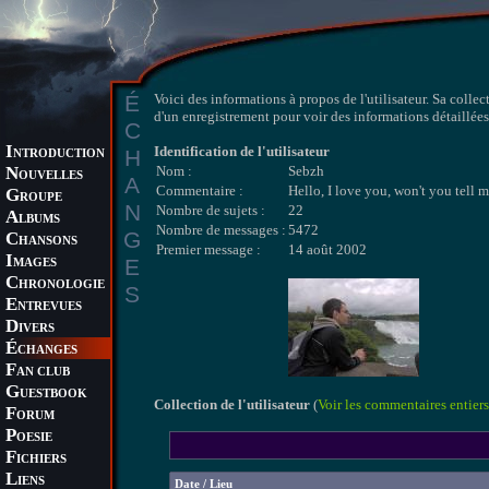
É
Voici des informations à propos de l'utilisateur. Sa collec
d'un enregistrement pour voir des informations détaillées 
C
I
Identification de l'utilisateur
H
NTRODUCTION
N
Nom :
Sebzh
OUVELLES
A
Commentaire :
Hello, I love you, won't you tell 
G
ROUPE
N
Nombre de sujets :
22
A
LBUMS
Nombre de messages :
5472
G
C
HANSONS
Premier message :
14 août 2002
I
E
MAGES
C
HRONOLOGIE
S
E
NTREVUES
D
IVERS
É
CHANGES
F
AN CLUB
G
UESTBOOK
Collection de l'utilisateur
(
Voir les commentaires entiers
F
ORUM
P
OESIE
F
ICHIERS
L
IENS
Date / Lieu