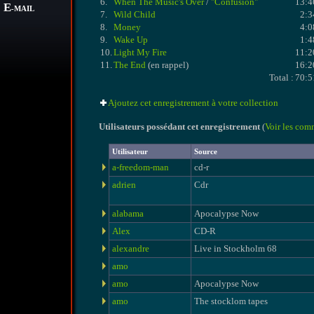
6.
When The Music's Over
/
"Confusion"
13:4
E
-MAIL
7.
Wild Child
2:3
8.
Money
4:0
9.
Wake Up
1:4
10.
Light My Fire
11:2
11.
The End
(en rappel)
16:2
Total :
70:5
Ajoutez cet enregistrement à votre collection
Utilisateurs possédant cet enregistrement
(
Voir les com
Utilisateur
Source
a-freedom-man
cd-r
adrien
Cdr
alabama
Apocalypse Now
Alex
CD-R
alexandre
Live in Stockholm 68
amo
amo
Apocalypse Now
amo
The stocklom tapes