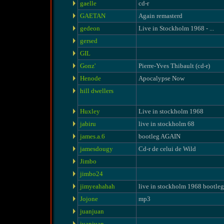
gaelle
cd-r
GAETAN
Again remasterd
gedeon
Live in Stockholm 1968 - ...
gersed
GIL
Gonz'
Pierre-Yves Thibault (cd-r)
Henode
Apocalypse Now
hill dwellers
Huxley
Live in stockholm 1968
jabiru
live in stockholm 68
james.a.6
bootleg AGAIN
jamesdougy
Cd-r de celui de Wild
Jimbo
jimbo24
jimyeahahah
live in stockholm 1968 bootleg
Jojone
mp3
juanjuan
juanjuan