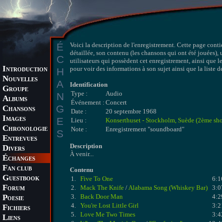
É
Voici la description de l'enregistrement. Cette page conti
détaillée, son contenu (les chansons qui ont été jouées), 
C
utilisateurs qui possèdent cet enregistrement, ainsi que l
I
pour voir des informations à son sujet ainsi que la liste 
H
NTRODUCTION
N
OUVELLES
A
Identification
G
ROUPE
Type :
Audio
N
A
LBUMS
Événement :
Concert
G
C
HANSONS
Date :
20 septembre 1968
I
E
MAGES
Lieu :
Konserthuset - Stockholm, Suède (2ème sh
C
Note :
Enregistrement "soundboard"
HRONOLOGIE
S
E
NTREVUES
Description
D
IVERS
À venir...
É
CHANGES
F
AN CLUB
Contenu
G
1.
Five To One
6:1
UESTBOOK
F
2.
Mack The Knife
/
Alabama Song (Whiskey Bar)
3:0
ORUM
P
3.
Back Door Man
4:2
OESIE
4.
You're Lost Little Girl
3:2
F
ICHIERS
5.
Love Me Two Times
3:4
L
IENS