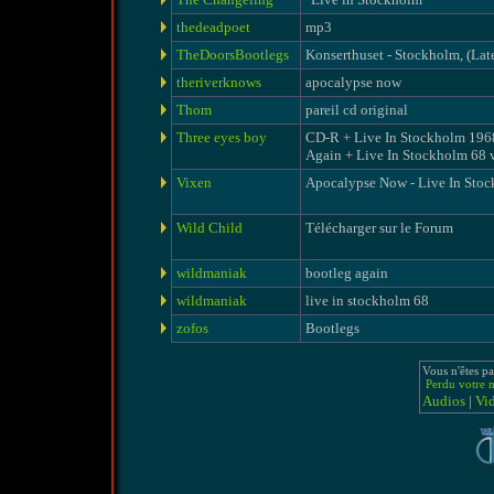
thedeadpoet
mp3
TheDoorsBootlegs
Konserthuset - Stockholm, (La
theriverknows
apocalypse now
Thom
pareil cd original
Three eyes boy
CD-R + Live In Stockholm 196
Again + Live In Stockholm 68 
Vixen
Apocalypse Now - Live In Sto
Wild Child
Télécharger sur le Forum
wildmaniak
bootleg again
wildmaniak
live in stockholm 68
zofos
Bootlegs
Vous n'êtes pa
Perdu votre m
Audios
|
Vi