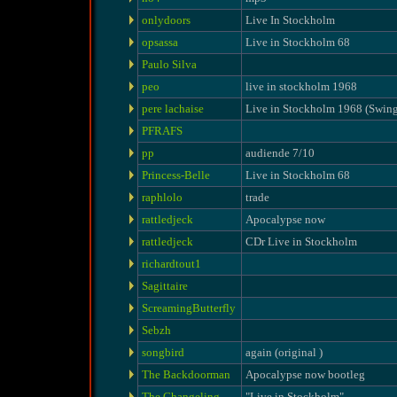
onlydoors
Live In Stockholm
opsassa
Live in Stockholm 68
Paulo Silva
peo
live in stockholm 1968
pere lachaise
Live in Stockholm 1968 (Swin
PFRAFS
pp
audiende 7/10
Princess-Belle
Live in Stockholm 68
raphlolo
trade
rattledjeck
Apocalypse now
rattledjeck
CDr Live in Stockholm
richardtout1
Sagittaire
ScreamingButterfly
Sebzh
songbird
again (original )
The Backdoorman
Apocalypse now bootleg
The Changeling
"Live in Stockholm"