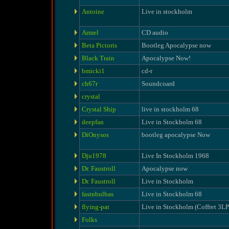
Antoine
Live in stockholm
Armel
CD audio
Beta Pictoris
Bootleg Apocalypse now
Black Train
Apocalypse Now!
bmicki1
cd-r
ch67r
Soundcoard
crystal
Crystal Ship
live in stockholm 68
deepfan
Live in Stockholm 68
DiOnysos
bootleg apocalypse Now
Dju1978
Live In Stockholm 1968
Dr. Faustroll
Apocalypse now
Dr. Faustroll
Live in Stockholm
fastnbulbas
Live in Stockholm 68
flying-pat
Live in Stockholm (Coffret 3LP
Folks