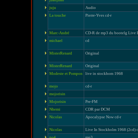
juju
Audio
La touche
Pierre-Yves cd-r
Marc-André
CD-R de mp3 du bootelg Live 
michael
cd
MisterRenard
Original
MisterRenard
Original
Modeste et Pompon
live in stockhom 1968
mojo
cd-r
mojorisin
Mojorisin
Pre-FM
Nhemi
CDR par DCM
Nicolas
Apocalypse Now cd-r
Nicolas
Live In Stockholm 1968 (2cd) c
no4
mp3