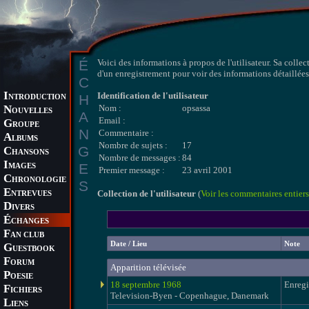
É
Voici des informations à propos de l'utilisateur. Sa collec
d'un enregistrement pour voir des informations détaillées 
C
I
Identification de l'utilisateur
H
NTRODUCTION
N
Nom :
opsassa
OUVELLES
A
Email :
G
ROUPE
N
Commentaire :
A
LBUMS
Nombre de sujets :
17
G
C
HANSONS
Nombre de messages :
84
I
E
MAGES
Premier message :
23 avril 2001
C
HRONOLOGIE
S
E
Collection de l'utilisateur
(
Voir les commentaires entiers
NTREVUES
D
IVERS
É
CHANGES
F
AN CLUB
Date / Lieu
Note
G
UESTBOOK
F
ORUM
Apparition télévisée
P
OESIE
18 septembre 1968
Enregi
F
ICHIERS
Television-Byen - Copenhague, Danemark
L
IENS