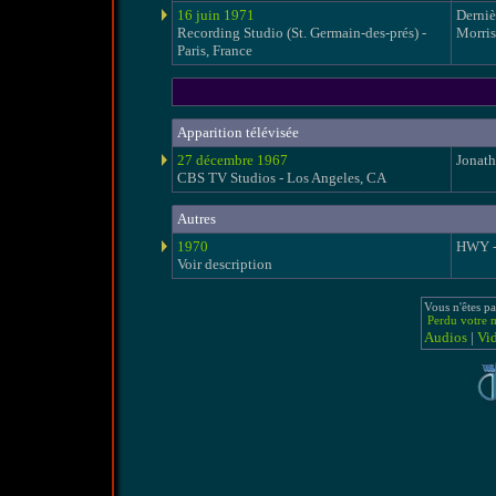
16 juin 1971
Derniè
Recording Studio (St. Germain-des-prés) -
Morri
Paris, France
Apparition télévisée
27 décembre 1967
Jonath
CBS TV Studios - Los Angeles, CA
Autres
1970
HWY - 
Voir description
Vous n'êtes pa
Perdu votre m
Audios
|
Vi