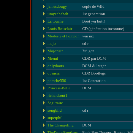
jamesdougy
copie de Wild
jimyeahahah
1st generation
La touche
Boot yer butt!
Louis Boisclair
CD (génération inconnue)
Modeste et Pompon
win mx
mojo
cd-r
Mojorisin
3rd gen
Nhemi
CDR par DCM
onlydoors
DCM & 1stgen
opsassa
CDR Bootlegs
porsche550
1st Generation
Princess-Belle
DCM
richardtout1
Sagittaire
songbird
cd r
superphil
The Changeling
DCM
TheDoorsBootlegs
Back Bay Theatre - Boston, M