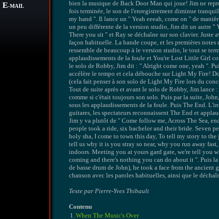
bien la musique de Back Door Man qui joue! Jim ne repre
E
-MAIL
fois terminée, le son de l'enregistrement diminue tranqu
my hand ". Il lance un " Yeah eeeah, come on " de manière 
un peu différente de la version studio, Jim dit un autre " 
There you sit " et Ray se déchaîne sur son clavier. Juste 
façon habituelle. La bande coupe, et les premières not
ressemble de beaucoup à le version studio, le tout se ter
applaudissements de la foule et You're Lost Little Girl c
le solo de Robby, Jim dit : " Alright come one, yeah ". Pui
accélère le tempo et cela débouche sur Light My Fire! Do
(cela fait penser à son solo de Light My Fire lors du conc
Tout de suite après et avant le solo de Robby, Jim lance 
comme si c'était toujours son solo. Puis par la suite, Jo
sous les applaudissements de la foule. Puis The End. L'int
guitares, les spectateurs reconnaissent The End et applaud
Jim y va plutôt de " Come follow me, Across The Sea, endl
people took a ride, six bachelor and their bride. Seven pe
holy sha, I come to town this day, To tell my story to th
tell us why it is you stray so near, why you run away fast
indoors. Meeting you at yours gard gate, we're tell you wh
coming and there's nothing you can do about it ". Puis la
de basse drum de John), he took a face from the ancient 
chanson avec les paroles habituelles, ainsi que le déchaî
Texte par Pierre-Yves Thibault
Contenu
1.
When The Music's Over