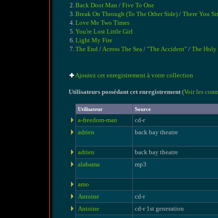
2.
Back Door Man
/
Five To One
3.
Break On Through (To The Other Side)
/
There You Si
4.
Love Me Two Times
5.
You're Lost Little Girl
6.
Light My Fire
7.
The End
/
Across The Sea
/
"The Accident"
/
The Holy
Ajoutez cet enregistrement à votre collection
Utilisateurs possédant cet enregistrement
(
Voir les com
Utilisateur
Source
a-freedom-man
cd-r
adrien
back bay theatre
adrien
back bay theatre
alabama
mp3
amo
Antoine
cd-r
Antoine
cd-r 1st generation