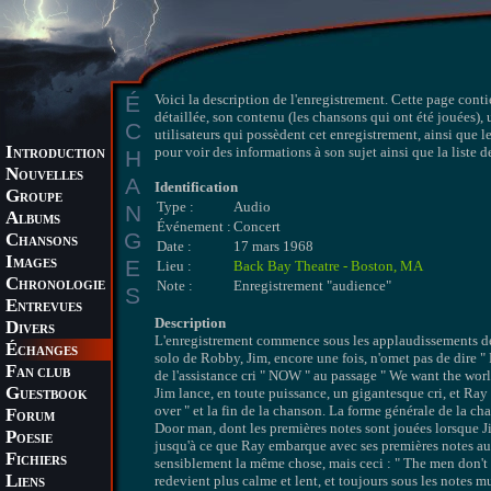
É
Voici la description de l'enregistrement. Cette page conti
détaillée, son contenu (les chansons qui ont été jouées), 
C
utilisateurs qui possèdent cet enregistrement, ainsi que l
I
pour voir des informations à son sujet ainsi que la liste 
H
NTRODUCTION
N
OUVELLES
A
Identification
G
ROUPE
Type :
Audio
N
A
LBUMS
Événement :
Concert
G
C
HANSONS
Date :
17 mars 1968
I
E
MAGES
Lieu :
Back Bay Theatre - Boston, MA
C
Note :
Enregistrement "audience"
HRONOLOGIE
S
E
NTREVUES
Description
D
IVERS
L'enregistrement commence sous les applaudissements de 
É
CHANGES
solo de Robby, Jim, encore une fois, n'omet pas de dire "
F
AN CLUB
de l'assistance cri " NOW " au passage " We want the world
G
Jim lance, en toute puissance, un gigantesque cri, et Ray
UESTBOOK
over " et la fin de la chanson. La forme générale de la ch
F
ORUM
Door man, dont les premières notes sont jouées lorsque Jim
P
OESIE
jusqu'à ce que Ray embarque avec ses premières notes au c
F
ICHIERS
sensiblement la même chose, mais ceci : " The men don't k
L
redevient plus calme et lent, et toujours sous les notes 
IENS