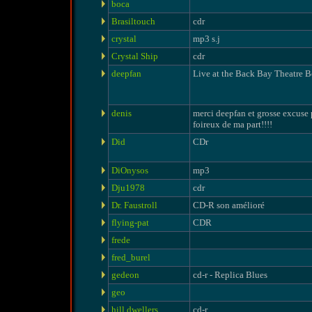
boca
Brasiltouch
cdr
crystal
mp3 s.j
Crystal Ship
cdr
deepfan
Live at the Back Bay Theatre B
denis
merci deepfan et grosse excuse 
foireux de ma part!!!!
Did
CDr
DiOnysos
mp3
Dju1978
cdr
Dr. Faustroll
CD-R son amélioré
flying-pat
CDR
frede
fred_burel
gedeon
cd-r - Replica Blues
geo
hill dwellers
cd-r