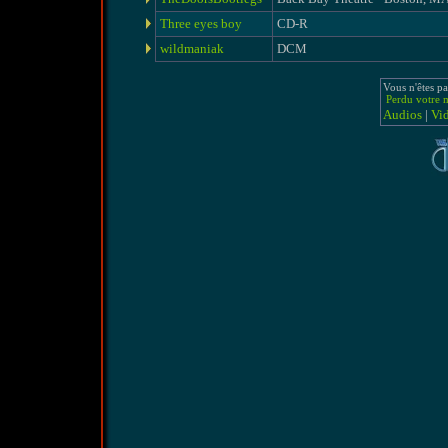
Three eyes boy
CD-R
wildmaniak
DCM
Vous n'êtes pa
Perdu votre m
Audios
|
Vi