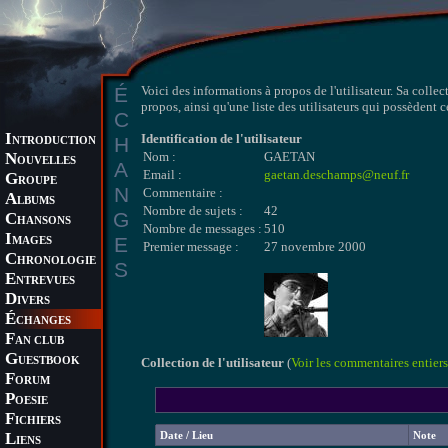
É
Voici des informations à propos de l'utilisateur. Sa collec
propos, ainsi qu'une liste des utilisateurs qui possèdent 
C
I
Identification de l'utilisateur
H
NTRODUCTION
N
Nom :
GAETAN
OUVELLES
A
Email :
gaetan.deschamps@neuf.fr
G
ROUPE
N
Commentaire :
A
LBUMS
Nombre de sujets :
42
G
C
HANSONS
Nombre de messages :
510
I
E
MAGES
Premier message :
27 novembre 2000
C
HRONOLOGIE
S
E
NTREVUES
D
IVERS
É
CHANGES
F
AN CLUB
G
UESTBOOK
Collection de l'utilisateur
(
Voir les commentaires entiers
F
ORUM
P
OESIE
F
ICHIERS
L
Date / Lieu
Note
IENS