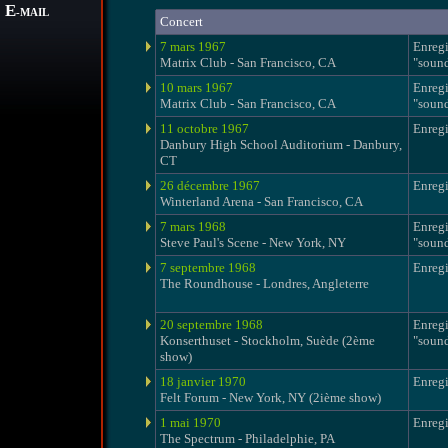
E
-MAIL
Concert
7 mars 1967
Enreg
Matrix Club - San Francisco, CA
"soun
10 mars 1967
Enreg
Matrix Club - San Francisco, CA
"soun
11 octobre 1967
Enregi
Danbury High School Auditorium - Danbury,
CT
26 décembre 1967
Enregi
Winterland Arena - San Francisco, CA
7 mars 1968
Enreg
Steve Paul's Scene - New York, NY
"soun
7 septembre 1968
Enregi
The Roundhouse - Londres, Angleterre
20 septembre 1968
Enreg
Konserthuset - Stockholm, Suède (2ème
"soun
show)
18 janvier 1970
Enregi
Felt Forum - New York, NY (2ième show)
1 mai 1970
Enregi
The Spectrum - Philadelphie, PA