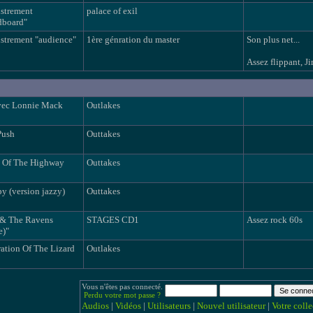
istrement
palace of exil
dboard"
strement "audience"
1ère génration du master
Son plus net...
Assez flippant, Ji
vec Lonnie Mack
Outlakes
Push
Outtakes
 Of The Highway
Outtakes
y (version jazzy)
Outtakes
 & The Ravens
STAGES CD1
Assez rock 60s
e)"
ation Of The Lizard
Outlakes
Vous n'êtes pas connecté.
Perdu votre mot passe ?
Audios
|
Vidéos
|
Utilisateurs
|
Nouvel utilisateur
|
Votre colle