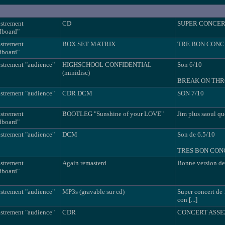
istrement
CD
SUPER CONCE
dboard"
istrement
BOX SET MATRIX
TRE BON CONC
dboard"
strement "audience"
HIGHSCHOOL CONFIDENTIAL
Son 6/10
(minidisc)
BREAK ON THROU
strement "audience"
CDR DCM
SON 7/10
istrement
BOOTLEG "Sunshine of your LOVE"
Jim plus saoul qu
dboard"
strement "audience"
DCM
Son de 6.5/10
TRES BON CON
istrement
Again remasterd
Bonne version de 
dboard"
strement "audience"
MP3s (gravable sur cd)
Super concert de 
con [...]
strement "audience"
CDR
CONCERT ASSE