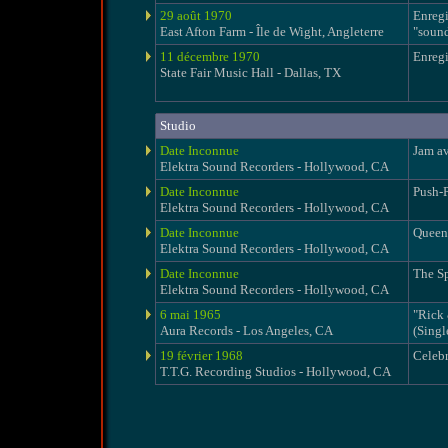
29 août 1970
Enreg
East Afton Farm - Île de Wight, Angleterre
"soun
11 décembre 1970
Enregi
State Fair Music Hall - Dallas, TX
Studio
Date Inconnue
Jam a
Elektra Sound Recorders - Hollywood, CA
Date Inconnue
Push-
Elektra Sound Recorders - Hollywood, CA
Date Inconnue
Queen
Elektra Sound Recorders - Hollywood, CA
Date Inconnue
The Sp
Elektra Sound Recorders - Hollywood, CA
6 mai 1965
"Rick
Aura Records - Los Angeles, CA
(Singl
19 février 1968
Celebr
T.T.G. Recording Studios - Hollywood, CA