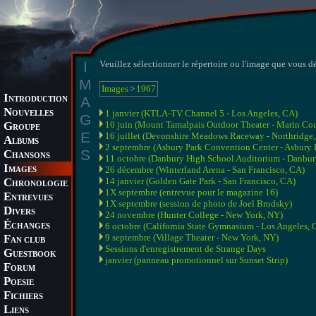
I
Veuillez sélectionner le répertoire ou l'image que vous dé
M
Images
>
1967
I
A
NTRODUCTION
N
1 janvier (KTLA-TV Channel 5 - Los Angeles, CA)
OUVELLES
G
G
10 juin (Mount Tamalpais Outdoor Theater - Marin Co
ROUPE
E
16 juillet (Devonshire Meadows Raceway - Northridge
A
LBUMS
2 septembre (Asbury Park Convention Center - Asbury P
S
C
HANSONS
11 octobre (Danbury High School Auditorium - Danbur
I
26 décembre (Winterland Arena - San Francisco, CA)
MAGES
C
14 janvier (Golden Gate Park - San Francisco, CA)
HRONOLOGIE
1X septembre (entrevue pour le magazine 16)
E
NTREVUES
1X septembre (session de photo de Joel Brodsky)
D
IVERS
24 novembre (Hunter College - New York, NY)
É
6 octobre (California State Gymnasium - Los Angeles, 
CHANGES
F
9 septembre (Village Theater - New York, NY)
AN CLUB
Sessions d'enregistrement de Strange Days
G
UESTBOOK
janvier (panneau promotionnel sur Sunset Strip)
F
ORUM
P
OESIE
F
ICHIERS
L
IENS