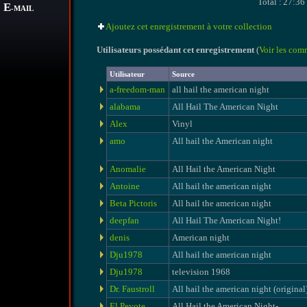
Total :
27:36
E
-MAIL
Ajoutez cet enregistrement à votre collection
Utilisateurs possédant cet enregistrement
(
Voir les com
Utilisateur
Source
a-freedom-man
all hail the american night
alabama
All Hail The American Night
Alex
Vinyl
amo
All hail the American night
Anomalie
All Hail the American Night
Antoine
All hail the american night
Beta Pictoris
All hail the american night
deepfan
All Hail The American Night!
denis
American night
Dju1978
All hail the american night
Dju1978
television 1968
Dr. Faustroll
All hail the american night (original
El Peyote
All Hail the American Night-