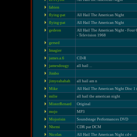
fabien
flying-pat
All Hail The American Night
flying-pat
All Hail The American Night
gedeon
All Hail The American Night - Four 
- Television 1968
gersed
Imagier
james.a.6
CD-R
jamesdougy
all hail ...
Jimbo
jimyeahahah
all hail am n
Mike
All Hail The American Night Disc 1 (
milie
all hail the american night
MisterRenard
Original
mojo
MP3
Mojorisin
Soundstage Performances DVD
Nhemi
CDR par DCM
Nicolas
All Hail The American Night cd-r