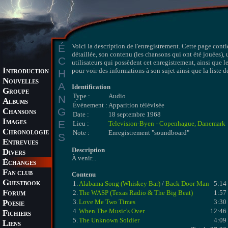
É
Voici la description de l'enregistrement. Cette page conti
détaillée, son contenu (les chansons qui ont été jouées), 
C
utilisateurs qui possèdent cet enregistrement, ainsi que l
I
pour voir des informations à son sujet ainsi que la liste 
H
NTRODUCTION
N
OUVELLES
A
Identification
G
ROUPE
Type :
Audio
N
A
LBUMS
Événement :
Apparition télévisée
G
C
HANSONS
Date :
18 septembre 1968
I
E
MAGES
Lieu :
Television-Byen - Copenhague, Danemark
C
Note :
Enregistrement "soundboard"
HRONOLOGIE
S
E
NTREVUES
Description
D
IVERS
À venir...
É
CHANGES
F
AN CLUB
Contenu
G
1.
Alabama Song (Whiskey Bar)
/
Back Door Man
5:14
UESTBOOK
F
2.
The WASP (Texas Radio & The Big Beat)
1:57
ORUM
P
3.
Love Me Two Times
3:30
OESIE
4.
When The Music's Over
12:46
F
ICHIERS
5.
The Unknown Soldier
4:09
L
IENS