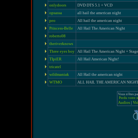
onlydoors
DVD DTS 5.1 + VCD
opsassa
all hail the american night
peo
All hail the american night
Princess-Belle
All Hail The American Night
roberto08
theriverknows
Three eyes boy
All Hail The American Night + Stag
TIpiER
All Hail American Night!
tricatel
wildmaniak
All Hail the american night
WTMO
ALL HAIL THE AMERICAN NIGH
Vous n'êtes pa
Perdu votre m
Audios
|
Vi