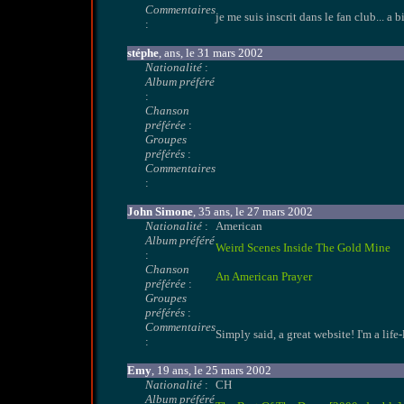
Commentaires
je me suis inscrit dans le fan club... a b
:
stéphe
, ans, le 31 mars 2002
Nationalité
:
Album préféré
:
Chanson
préférée
:
Groupes
préférés
:
Commentaires
:
John Simone
, 35 ans, le 27 mars 2002
Nationalité
:
American
Album préféré
Weird Scenes Inside The Gold Mine
:
Chanson
An American Prayer
préférée
:
Groupes
préférés
:
Commentaires
Simply said, a great website! I'm a l
:
Emy
, 19 ans, le 25 mars 2002
Nationalité
:
CH
Album préféré