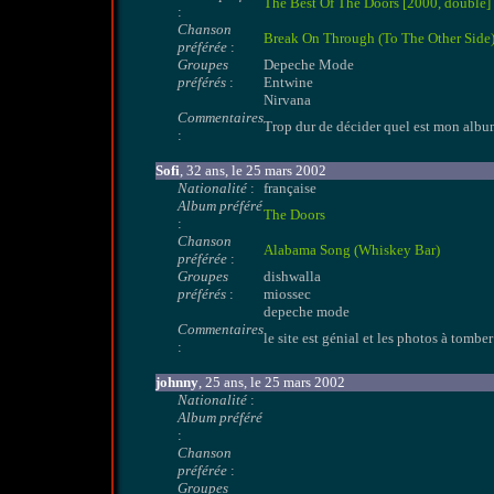
The Best Of The Doors [2000, double]
:
Chanson
Break On Through (To The Other Side
préférée
:
Groupes
Depeche Mode
préférés
:
Entwine
Nirvana
Commentaires
Trop dur de décider quel est mon album p
:
Sofi
, 32 ans, le 25 mars 2002
Nationalité
:
française
Album préféré
The Doors
:
Chanson
Alabama Song (Whiskey Bar)
préférée
:
Groupes
dishwalla
préférés
:
miossec
depeche mode
Commentaires
le site est génial et les photos à tombe
:
johnny
, 25 ans, le 25 mars 2002
Nationalité
:
Album préféré
:
Chanson
préférée
:
Groupes