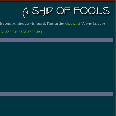
 les commentaires des visiteurs de l'ancien site,
cliquez ici
(s'ouvre dans une
0
31
32
33
34
35
36
37
38
39
]