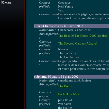
E
Groupes
Credence
-MAIL
préférés
:
Neil Young
Vast
Commentaires
De puta madre la página, echo de menos 
:
Un beso Julien, algun día me explicarás
Line St-Denis
, 25 ans, le 1 avril 2002
Nationalité
:
Québecoise, Canadienne
Album préféré
The Best Of The Doors [2000, double]
:
Chanson
The Severed Garden (Adagio)
préférée
:
Groupes
Nirvana
préférés
:
The Tea Party
The Cranberries
Commentaires
Le groupe Montréalais "Feast of frien
:
la chance de les voir en spectacle, vou
Et bravo pour votre site, très complet e
stéphane
, 30 ans, le 31 mars 2002
Nationalité
:
canadienne (québécoise)
Album préféré
The Doors
:
Chanson
Back Door Man
préférée
:
Groupes
pink floyd
préférés
:
van halen
the beatles