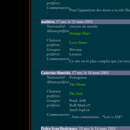
préférés
:
Commentaires
Pour l'apparition des doors a la tele:D
:
mathieu
, 17 ans, le 22 mars 2002
Nationalité
:
citoyen du monde
Album préféré
Strange Days
:
Chanson
Love Street
préférée
:
Groupes
Nirvana
préférés
:
Lennon
Commentaires
Ce site est le plus complet que j'ai trou
:
Catarina Almeida
, 17 ans, le 18 mars 2002
Nationalité
:
Portuguesa
Album préféré
The Doors
:
Chanson
The End
préférée
:
Groupes
PearL JaM
préférés
:
BoB MarLeY
JaniS JopLin
Commentaires
...Sem comentarius... *Luv u JiM*
:
Pedro Ivan Rodriguez
, 19 ans, le 14 mars 2002