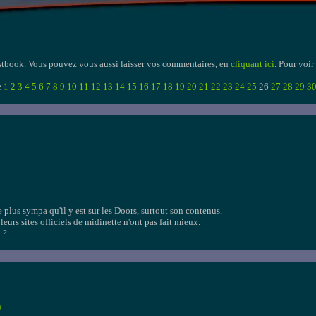
guestbook. Vous pouvez vous aussi laisser vos commentaires, en
cliquant ici
. Pour voir
e
1
2
3
4
5
6
7
8
9
10
11
12
13
14
15
16
17
18
19
20
21
22
23
24
25
26
27
28
29
3
le plus sympa qu'il y est sur les Doors, surtout son contenus.
rs sites officiels de midinette n'ont pas fait mieux.
o ?
)