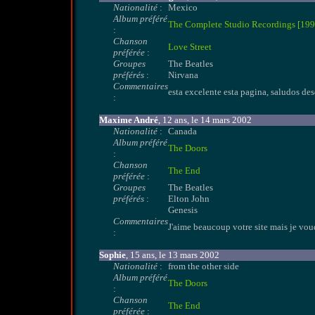
Nationalité
:
Mexico
Album préféré
The Complete Studio Recordings [199
:
Chanson
Love Street
préférée
:
Groupes
The Beatles
préférés
:
Nirvana
Commentaires
esta excelente esta pagina, saludos des
:
Maxime André
, 12 ans, le 14 mars 2002
Nationalité
:
Canada
Album préféré
The Doors
:
Chanson
The End
préférée
:
Groupes
The Beatles
préférés
:
Elton John
Genesis
Commentaires
J'aime beaucoup votre site mais je vou
:
Sophie
, 15 ans, le 13 mars 2002
Nationalité
:
from the other side
Album préféré
The Doors
:
Chanson
The End
préférée
: