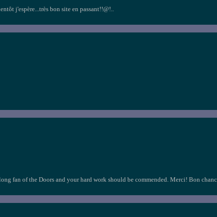
ientôt j'espère...très bon site en passant!!@!..
ife-long fan of the Doors and your hard work should be commended. Merci! Bon chanc