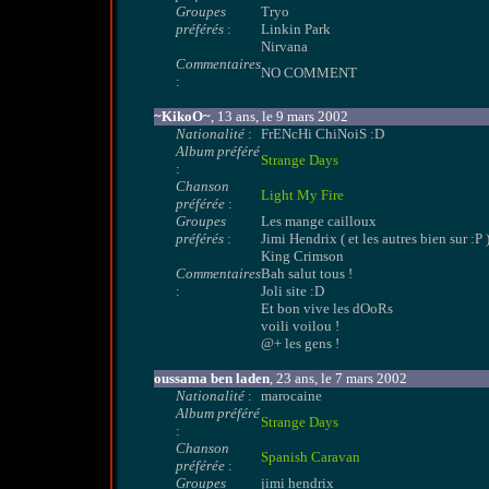
Groupes
Tryo
préférés
:
Linkin Park
Nirvana
Commentaires
NO COMMENT
:
~KikoO~
, 13 ans, le 9 mars 2002
Nationalité
:
FrENcHi ChiNoiS :D
Album préféré
Strange Days
:
Chanson
Light My Fire
préférée
:
Groupes
Les mange cailloux
préférés
:
Jimi Hendrix ( et les autres bien sur :P 
King Crimson
Commentaires
Bah salut tous !
:
Joli site :D
Et bon vive les dOoRs
voili voilou !
@+ les gens !
oussama ben laden
, 23 ans, le 7 mars 2002
Nationalité
:
marocaine
Album préféré
Strange Days
:
Chanson
Spanish Caravan
préférée
:
Groupes
jimi hendrix