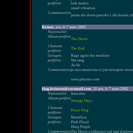
préférés
:
bob marley
israel vibration
Commentaires
jaime the doors parceke c dla bonne zik
:
Kemar
, ans, le 7 mars 2002
Nationalité
:
Album préféré
The Doors
:
Chanson
The End
préférée
:
Groupes
Rage again the machine
préférés
:
Wu tang
Ac/dc
Commentaires
je suis musiciens et jim m'inspire eno
:
www.pleymo.com
king.krimson@caramail.com
, 20 ans, le 7 mars 2002
Nationalité
:
francaise
Album préféré
Strange Days
:
Chanson
Peace Frog
préférée
:
Groupes
Metallica
préférés
:
Pink Floyd
Deep Purple
Commentaires
The Doors a influencé pal mal d'artistes