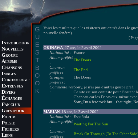
G
Voici les résultats que les visiteurs ont entrés dans le 
nouvelle fenêtre).
U
[ Pag
I
E
NTRODUCTION
OKINAWA
, 27 ans, le 2 avril 2002
N
OUVELLES
S
Nationalité
:
France
G
ROUPE
Album préféré
T
The Doors
A
LBUMS
:
B
C
Chanson
HANSONS
The End
préférée
:
I
O
MAGES
Groupes
The Doors
C
HRONOLOGIE
O
préférés
:
E
NTREVUES
Commentaires
Sorry, je n'ai pas d'autres goupe préf.
K
D
:
Ce site est son conteste pour l'instant 
IVERS
Chapeau car les Doors eux-même avec leu
É
CHANGES
Sorry,I'm a few rock but ...that right, N
F
AN CLUB
G
UESTBOOK
MARIAN
, 18 ans, le 2 avril 2002
F
Nationalité
:
Española
ORUM
Album préféré
P
OESIE
Waiting For The Sun
:
F
ICHIERS
Chanson
Break On Through (To The Other Side
L
IENS
préférée
: