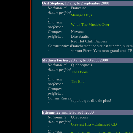
Ozil Stephen
, 17 ans, le 2 septembre 2000
Nationalité
:
Francaise
Album préféré
Strange Days
:
Chanson
When The Music's Over
préférée
:
Groupes
Nirvana
préférés
:
Dire Straits
Red Hot Chili Peppers
Commentaires
Franchement ce site est superbe, surem
:
surtout Pierre Yves mon grand ami. 
Mathieu Fortier
, 20 ans, le 30 août 2000
Nationalité
:
Québecquois
Album préféré
The Doors
:
Chanson
The End
préférée
:
Groupes
préférés
:
Commentaires
superbe que dire de plus!
:
Etienne
, 22 ans, le 30 août 2000
Nationalité
:
Québécois
Album préféré
Greatest Hits - Enhanced CD
:
Chanson