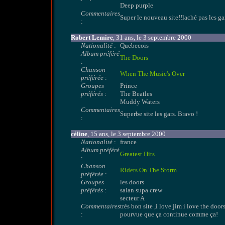
Deep purple
Commentaires
Super le nouveau site!!laché pas les gar
:
Robert Lemire
, 31 ans, le 3 septembre 2000
Nationalité
:
Quebecois
Album préféré
The Doors
:
Chanson
When The Music's Over
préférée
:
Groupes
Prince
préférés
:
The Beatles
Muddy Waters
Commentaires
Superbe site les gars. Bravo !
:
céline
, 15 ans, le 3 septembre 2000
Nationalité
:
france
Album préféré
Greatest Hits
:
Chanson
Riders On The Storm
préférée
:
Groupes
les doors
préférés
:
saian supa crew
secteur A
Commentaires
trés bon site ,i love jim i love the doors
:
pourvue que ça continue comme ça!