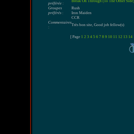
Break On Through (To The Other Side
préférée
:
Groupes
Rush
préférés
:
Iron Maiden
CCR
Commentaires
Très bon site, Good job fellow(s)
:
[ Page
1
2
3
4
5
6
7
8
9
10
11
12
13
14