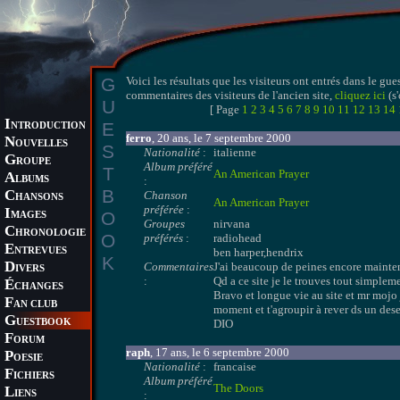
G
Voici les résultats que les visiteurs ont entrés dans le 
commentaires des visiteurs de l'ancien site,
cliquez ici
(s
U
[ Page
1
2
3
4
5
6
7
8
9
10
11
12
13
14
I
E
NTRODUCTION
ferro
, 20 ans, le 7 septembre 2000
N
OUVELLES
S
Nationalité
:
italienne
G
ROUPE
Album préféré
T
An American Prayer
A
LBUMS
:
B
C
Chanson
HANSONS
An American Prayer
préférée
:
I
O
MAGES
Groupes
nirvana
C
HRONOLOGIE
O
préférés
:
radiohead
E
NTREVUES
ben harper,hendrix
K
D
Commentaires
J'ai beaucoup de peines encore maintena
IVERS
:
Qd a ce site je le trouves tout simplem
É
CHANGES
Bravo et longue vie au site et mr mojo 
F
AN CLUB
moment et t'agroupir à rever ds un des
G
UESTBOOK
DIO
F
ORUM
raph
, 17 ans, le 6 septembre 2000
P
OESIE
Nationalité
:
francaise
F
ICHIERS
Album préféré
The Doors
L
IENS
: