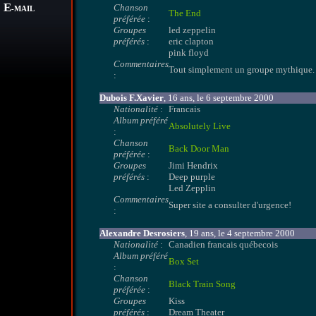
E
Chanson
-MAIL
The End
préférée
:
Groupes
led zeppelin
préférés
:
eric clapton
pink floyd
Commentaires
Tout simplement un groupe mythique.
:
Dubois F.Xavier
, 16 ans, le 6 septembre 2000
Nationalité
:
Francais
Album préféré
Absolutely Live
:
Chanson
Back Door Man
préférée
:
Groupes
Jimi Hendrix
préférés
:
Deep purple
Led Zepplin
Commentaires
Super site a consulter d'urgence!
:
Alexandre Desrosiers
, 19 ans, le 4 septembre 2000
Nationalité
:
Canadien francais québecois
Album préféré
Box Set
:
Chanson
Black Train Song
préférée
:
Groupes
Kiss
préférés
:
Dream Theater