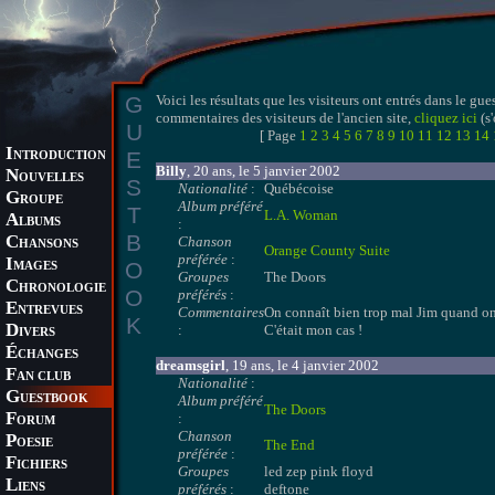
G
Voici les résultats que les visiteurs ont entrés dans le 
commentaires des visiteurs de l'ancien site,
cliquez ici
(s
U
[ Page
1
2
3
4
5
6
7
8
9
10
11
12
13
14
I
E
NTRODUCTION
Billy
, 20 ans, le 5 janvier 2002
N
OUVELLES
S
Nationalité
:
Québécoise
G
ROUPE
Album préféré
T
L.A. Woman
A
LBUMS
:
B
C
Chanson
HANSONS
Orange County Suite
préférée
:
I
O
MAGES
Groupes
The Doors
C
HRONOLOGIE
O
préférés
:
E
NTREVUES
Commentaires
On connaît bien trop mal Jim quand on a
K
D
:
C'était mon cas !
IVERS
É
CHANGES
dreamsgirl
, 19 ans, le 4 janvier 2002
F
AN CLUB
Nationalité
:
G
UESTBOOK
Album préféré
The Doors
F
:
ORUM
Chanson
P
OESIE
The End
préférée
:
F
ICHIERS
Groupes
led zep pink floyd
L
IENS
préférés
:
deftone