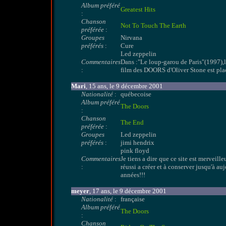
Album préféré
Greatest Hits
:
Chanson
Not To Touch The Earth
préférée
:
Groupes
Nirvana
préférés
:
Cure
Led zeppelin
Commentaires
Dans :"Le loup-garou de Paris"(1997),l
:
film des DOORS d'Oliver Stone est plac
Mari
, 15 ans, le 9 décembre 2001
Nationalité
:
québecoise
Album préféré
The Doors
:
Chanson
The End
préférée
:
Groupes
Led zeppelin
préférés
:
jimi hendrix
pink floyd
Commentaires
Je tiens a dire que ce site est merveill
:
réussi a créer et à conserver jusqu'à au
années!!!
meyer
, 17 ans, le 9 décembre 2001
Nationalité
:
française
Album préféré
The Doors
:
Chanson