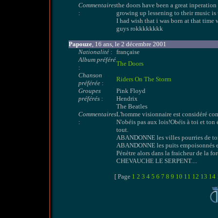
Commentaires
the doors have been a great inperation
:
growing up lessening to their music is t
I had wish that i was born at that tim
guys rokkkkkkkk
Papouze
, 16 ans, le 2 décembre 2001
Nationalité
:
française
Album préféré
The Doors
:
Chanson
Riders On The Storm
préférée
:
Groupes
Pink Floyd
préférés
:
Hendrix
The Beatles
Commentaires
L'homme visionnaire est considéré com
:
N'obéis pas aux lois!Obéis à toi et to
tout.
ABANDONNE les villes pourries de to
ABANDONNE les puits empoisonnés et l
Pénètre alors dans la fraicheur de la for
CHEVAUCHE LE SERPENT....
[ Page
1
2
3
4
5
6
7
8
9
10
11
12
13
14