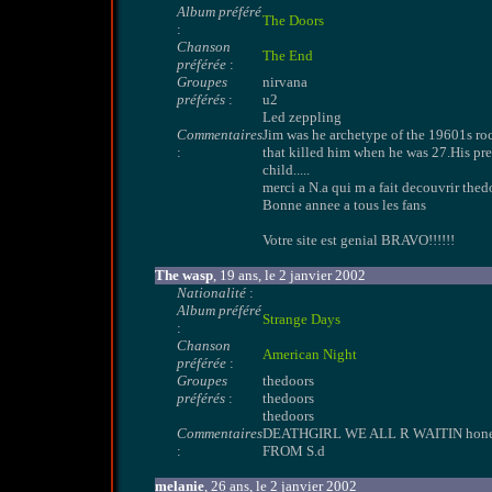
Album préféré
The Doors
:
Chanson
The End
préférée
:
Groupes
nirvana
préférés
:
u2
Led zeppling
Commentaires
Jim was he archetype of the 19601s rock
:
that killed him when he was 27.His pre
child.....
merci a N.a qui m a fait decouvrir t
Bonne annee a tous les fans
Votre site est genial BRAVO!!!!!!
The wasp
, 19 ans, le 2 janvier 2002
Nationalité
:
Album préféré
Strange Days
:
Chanson
American Night
préférée
:
Groupes
thedoors
préférés
:
thedoors
thedoors
Commentaires
DEATHGIRL WE ALL R WAITIN hon
:
FROM S.d
melanie
, 26 ans, le 2 janvier 2002