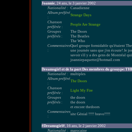
Joannie
, 24 ans, le 3 janvier 2002
Nationalité
:
Canadienne
Album préféré
Strange Days
:
Chanson
People Are Strange
préférée
:
Groupes
The Doors
préférés
:
The Beatles
The Who
Commentaires
Quel groupe formidable qu'étaient The 
:
une journée sans que j'en écoute! Je j
savoir s'il y a des gens de Montréal qu
joanniepaquette@hotmail.com
Dreamsgirl et de la part Des membres du grouype
Nationalité
:
multiples
Album préféré
The Doors
:
Chanson
Light My Fire
préférée
:
Groupes
the doors
préférés
:
the doors
et encore thedoors
Commentaires
site Génial !!!!! bravo!!!!!
:
#Dreamsgirl#
, 16 ans, le 2 janvier 2002
Nationalité
:
marocaine