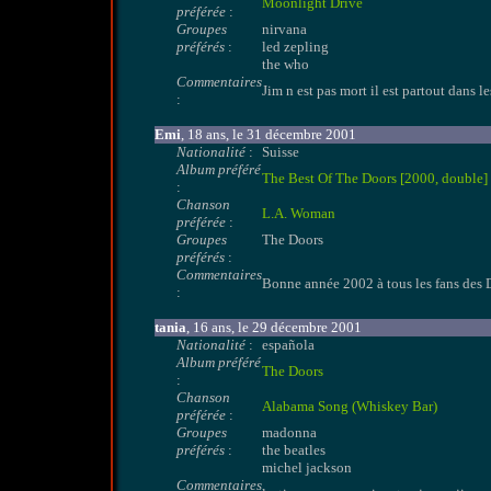
Moonlight Drive
préférée
:
Groupes
nirvana
préférés
:
led zepling
the who
Commentaires
Jim n est pas mort il est partout dans l
:
Emi
, 18 ans, le 31 décembre 2001
Nationalité
:
Suisse
Album préféré
The Best Of The Doors [2000, double]
:
Chanson
L.A. Woman
préférée
:
Groupes
The Doors
préférés
:
Commentaires
Bonne année 2002 à tous les fans des D
:
tania
, 16 ans, le 29 décembre 2001
Nationalité
:
española
Album préféré
The Doors
:
Chanson
Alabama Song (Whiskey Bar)
préférée
:
Groupes
madonna
préférés
:
the beatles
michel jackson
Commentaires