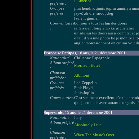
L'America
préférée
:
Groupes
jimi hendrix ,janis joplin ,marilyn man
préférés
:
jay-Z ,dr dre ,snoopdog
laurent garnier
Commentaires
bonjour a tous les fan des doors
:
sa faisaient longtemp ke je chercher
un site sur les doors aussi complet et je
o fait il y a une photo ke je montre a 
angle impressionnant on croirai voir d
Francoise Petitpas
, 16 ans, le 21 décembre 2001
Nationalité
:
Chilienne-Espagnole
Album préféré
Morrison Hotel
:
Chanson
Albinoni
préférée
:
Groupes
Led Zeppelin
préférés
:
Pink Floyd
Janis Joplin
Commentaires
C'est vraiment excellent, c'est le premie
:
que je connais avec autant d'organisat°
Supersonic
, 15 ans, le 21 décembre 2001
Nationalité
:
Italy
Album préféré
Absolutely Live
:
Chanson
When The Music's Over
préférée
: