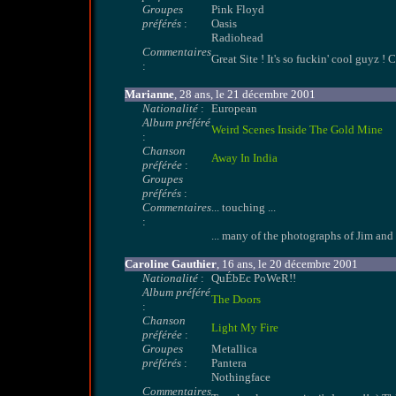
Groupes
Pink Floyd
préférés
:
Oasis
Radiohead
Commentaires
Great Site ! It's so fuckin' cool guyz !
:
Marianne
, 28 ans, le 21 décembre 2001
Nationalité
:
European
Album préféré
Weird Scenes Inside The Gold Mine
:
Chanson
Away In India
préférée
:
Groupes
préférés
:
Commentaires
... touching ...
:
... many of the photographs of Jim an
Caroline Gauthier
, 16 ans, le 20 décembre 2001
Nationalité
:
QuÉbEc PoWeR!!
Album préféré
The Doors
:
Chanson
Light My Fire
préférée
:
Groupes
Metallica
préférés
:
Pantera
Nothingface
Commentaires