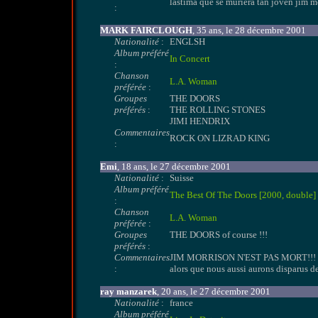
lastima que se muriera tan joven jim m
:
MARK FAIRCLOUGH
, 35 ans, le 28 décembre 2001
Nationalité
:
ENGLSH
Album préféré
In Concert
:
Chanson
L.A. Woman
préférée
:
Groupes
THE DOORS
préférés
:
THE ROLLING STONES
JIMI HENDRIX
Commentaires
ROCK ON LIZRAD KING
:
Emi
, 18 ans, le 27 décembre 2001
Nationalité
:
Suisse
Album préféré
The Best Of The Doors [2000, double]
:
Chanson
L.A. Woman
préférée
:
Groupes
THE DOORS of course !!!
préférés
:
Commentaires
JIM MORRISON N'EST PAS MORT!!! Il viv
:
alors que nous aussi aurons disparus de 
ray manzarek
, 20 ans, le 27 décembre 2001
Nationalité
:
france
Album préféré