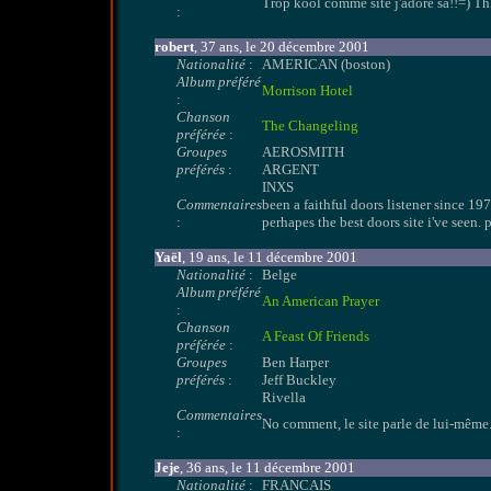
Trop kool comme site j'adore sa!!=) T
:
robert
, 37 ans, le 20 décembre 2001
Nationalité
:
AMERICAN (boston)
Album préféré
Morrison Hotel
:
Chanson
The Changeling
préférée
:
Groupes
AEROSMITH
préférés
:
ARGENT
INXS
Commentaires
been a faithful doors listener since 197
:
perhapes the best doors site i've seen.
Yaël
, 19 ans, le 11 décembre 2001
Nationalité
:
Belge
Album préféré
An American Prayer
:
Chanson
A Feast Of Friends
préférée
:
Groupes
Ben Harper
préférés
:
Jeff Buckley
Rivella
Commentaires
No comment, le site parle de lui-même
:
Jeje
, 36 ans, le 11 décembre 2001
Nationalité
:
FRANCAIS