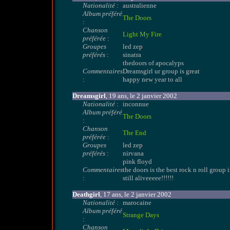
Nationalité
:
australienne
Album préféré
The Doors
:
Chanson
Light My Fire
préférée
:
Groupes
led zep
préférés
:
sinatra
thedoors of apocalyps
Commentaires
Dreamsgirl ur group is great
:
happy new year to all
Dreamsgirl
, 19 ans, le 2 janvier 2002
Nationalité
:
inconnue
Album préféré
The Doors
:
Chanson
The End
préférée
:
Groupes
led zep
préférés
:
nirvana
pink floyd
Commentaires
the doors is the best rock n roll group i
:
still aliveeeee!!!!!!
Deathgirl
, 17 ans, le 2 janvier 2002
Nationalité
:
marocaine
Album préféré
Strange Days
:
Chanson