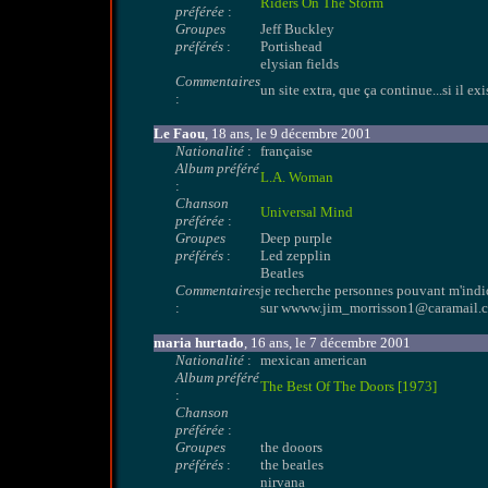
Riders On The Storm
préférée
:
Groupes
Jeff Buckley
préférés
:
Portishead
elysian fields
Commentaires
un site extra, que ça continue...si il exi
:
Le Faou
, 18 ans, le 9 décembre 2001
Nationalité
:
française
Album préféré
L.A. Woman
:
Chanson
Universal Mind
préférée
:
Groupes
Deep purple
préférés
:
Led zepplin
Beatles
Commentaires
je recherche personnes pouvant m'indiq
:
sur wwww.jim_morrisson1@caramail.
maria hurtado
, 16 ans, le 7 décembre 2001
Nationalité
:
mexican american
Album préféré
The Best Of The Doors [1973]
:
Chanson
préférée
:
Groupes
the dooors
préférés
:
the beatles
nirvana